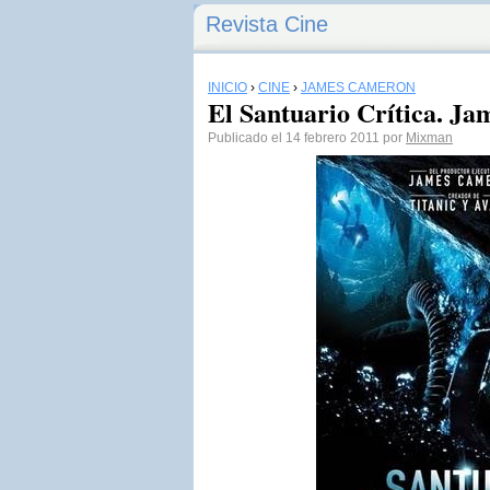
Revista Cine
INICIO
›
CINE
›
JAMES CAMERON
El Santuario Crítica. J
Publicado el 14 febrero 2011 por
Mixman