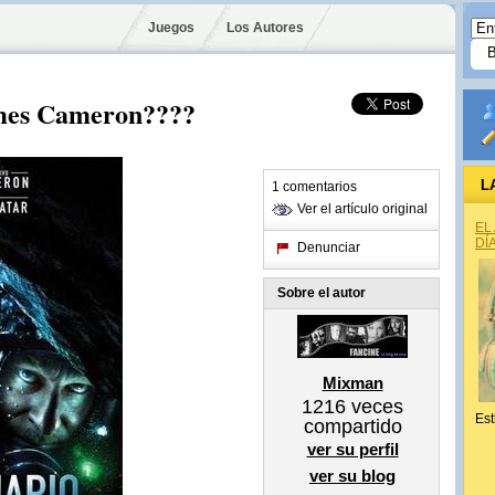
Juegos
Los Autores
ames Cameron????
L
1 comentarios
Ver el artículo original
EL
DÍ
Denunciar
Sobre el autor
Mixman
1216
veces
Est
compartido
ver su perfil
ver su blog