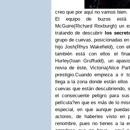
creo que por aquí no vamos bien.
El equipo de buzos está 
McGuire(Richard Roxburgh) un ex
tratando de descubrir
los secret
grupo de cuevas, posicionadas en e
hijo Josh(Rhys Wakefield), con e
también está con ellos el fina
Hurley(Ioan Gruffudd), un apasi
novia de éste, Victoria(Alice Pa
prestigio.Cuando empieza a ir 
llega a la zona donde están ellos
cuevas que están descubriendo, s
el consecuente peligro para sus
película?en que es más de lo mis
especial, en que aunque puedas
actores, de haberles visto en 
renombre, pues no tienes a la es