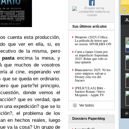
J
Sus últimos artículos
os cuenta esta producción,
Weapons (2025) Crítica.
La película de terror que
do que ver en ella, si, es
no asusta. SPOILERS ON
jecutivo de la misma, pero
Carta a James Gunn por
su imperfecto Superman
a
pasta
encima la mesa, y
2025. Relax que sólo es
una opinión
ará que muchos de vosotros
Blancanieves 2025. Ni los
erla al cine, esperando ver
seres mágicos salvan a
Disney esta vez del
s que se queda en ordinario.
fracaso
ro que parte?el principio,
[PELICULAS] Blitz -
Saoirse Ronan / Steve
cuestión, donde vemos el
Mcqueen - Apple TV
 acción? que es verdad, que
Ver todos
n una expedición? que se lo
clón?, el problema de los
Dossiers Paperblog
an en hechos reales, luego
que va la cosa? Un grupo de