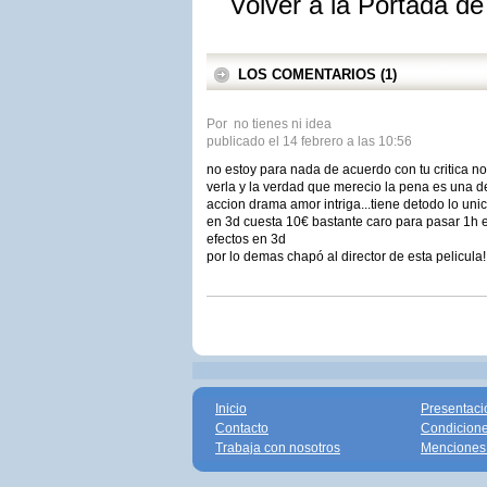
Volver a la Portada d
LOS COMENTARIOS (1)
Por no tienes ni idea
publicado el 14 febrero a las 10:56
no estoy para nada de acuerdo con tu critica no 
verla y la verdad que merecio la pena es una d
accion drama amor intriga...tiene detodo lo uni
en 3d cuesta 10€ bastante caro para pasar 1h en
efectos en 3d
por lo demas chapó al director de esta pelicula!
Inicio
Presentaci
Contacto
Condicione
Trabaja con nosotros
Menciones 