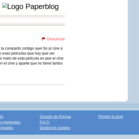
e
Denunciar
la comparto contigo ayer fui al cine a
e esas peliculas que hay que ver.
co malo de esta pelicula es que el cine
 el cine y aparte que no tiene tantos
ón
Dossier de Prensa
Propón tu blog
s generales
F.A.Q.
legales
Gestionar cookies