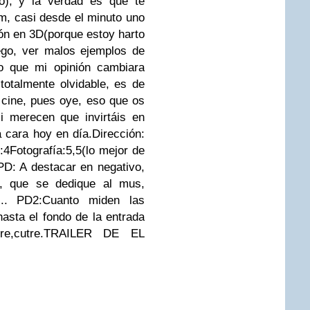
o), y la verdad es que te
ilm, casi desde el minuto uno
ión en 3D(porque estoy harto
ego, ver malos ejemplos de
o que mi opinión cambiara
otalmente olvidable, es de
l cine, pues oye, eso que os
i merecen que invirtáis en
tá cara hoy en día.Dirección:
4Fotografía:5,5(lo mejor de
4PD: A destacar en negativo,
d, que se dedique al mus,
..... PD2:Cuanto miden las
asta el fondo de la entrada
tre,cutre.TRAILER DE EL