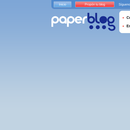
Inicio
Propón tu blog
Sígueno
Cu
E