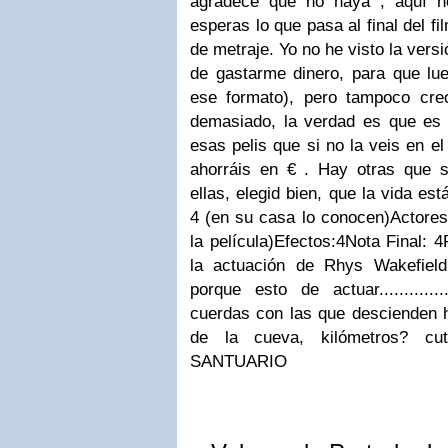
agradece que no haya , aquí n
esperas lo que pasa al final del f
de metraje. Yo no he visto la vers
de gastarme dinero, para que lu
ese formato), pero tampoco cre
demasiado, la verdad es que es t
esas pelis que si no la veis en e
ahorráis en € . Hay otras que s
ellas, elegid bien, que la vida es
4 (en su casa lo conocen)Actores:
la película)Efectos:4Nota Final: 
la actuación de Rhys Wakefiel
porque esto de actuar...........
cuerdas con las que descienden h
de la cueva, kilómetros? cu
SANTUARIO