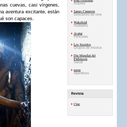
Ioan Gruffudd
Actores
nas cuevas, casi vírgenes,
James Cameron
a aventura excitante, están
Directores de cine
 qué son capaces.
Wakefield
ciudades
Avatar
Películas
Los Secretos
Grupos de música
Día Mundial del
Párkinson
Salud
pasta
Aperitivos
Revista
Cine