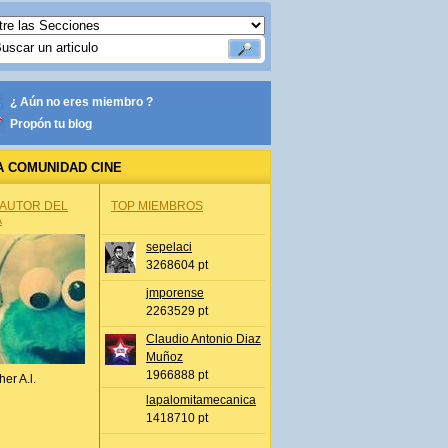
¿ Aún no eres miembro ?
Propón tu blog
A COMUNIDAD CINE
 AUTOR DEL
TOP MIEMBROS
A
sepelaci
3268604 pt
jmporense
2263529 pt
Claudio Antonio Diaz
Muñoz
1966888 pt
her A.l.
lapalomitamecanica
1418710 pt