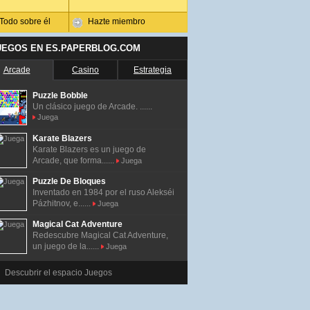
Todo sobre él
Hazte miembro
UEGOS EN ES.PAPERBLOG.COM
Arcade
Casino
Estrategia
Puzzle Bobble
Un clásico juego de Arcade. ......
Juega
Karate Blazers
Karate Blazers es un juego de
Arcade, que forma......
Juega
Puzzle De Bloques
Inventado en 1984 por el ruso Alekséi
Pázhitnov, e......
Juega
Magical Cat Adventure
Redescubre Magical Cat Adventure,
un juego de la......
Juega
Descubrir el espacio Juegos