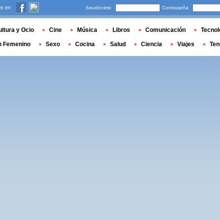
s en
Seudónimo
Contraseña
ltura y Ocio
Cine
Música
Libros
Comunicación
Tecnol
n Femenino
Sexo
Cocina
Salud
Ciencia
Viajes
Ten