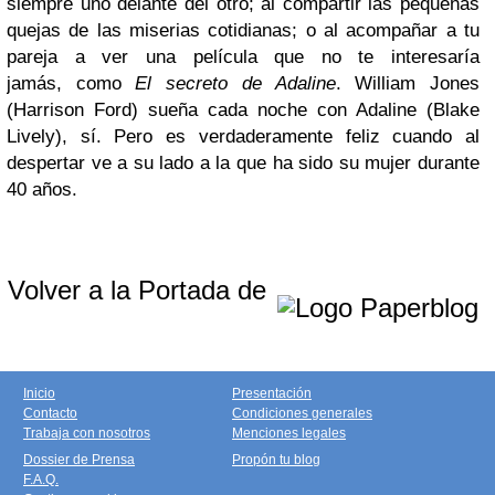
siempre uno delante del otro; al compartir las pequeñas
quejas de las miserias cotidianas; o al acompañar a tu
pareja a ver una película que no te interesaría
jamás, como
El secreto de Adaline
.
William Jones
(Harrison Ford) sueña cada noche con Adaline (Blake
Lively), sí. Pero es verdaderamente feliz cuando al
despertar ve a su lado a la que ha sido su mujer durante
40 años.
Volver a la Portada de
Inicio
Presentación
Contacto
Condiciones generales
Trabaja con nosotros
Menciones legales
Dossier de Prensa
Propón tu blog
F.A.Q.