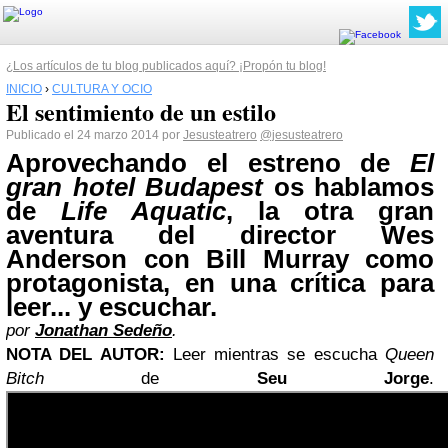
¿Los artículos de tu blog publicados aquí? ¡Propón tu blog!
INICIO
›
CULTURA Y OCIO
El sentimiento de un estilo
Publicado el 24 marzo 2014 por
Jesusteatrero
@jesusteatrero
Aprovechando el estreno de
El
gran hotel Budapest
os hablamos
de
Life Aquatic
, la otra gran
aventura del director
Wes
Anderson
con
Bill Murray
como
protagonista, en una crítica para
leer... y escuchar.
por
Jonathan Sedeño
.
NOTA DEL AUTOR:
Leer mientras se escucha
Queen
Bitch
de
Seu Jorge
.