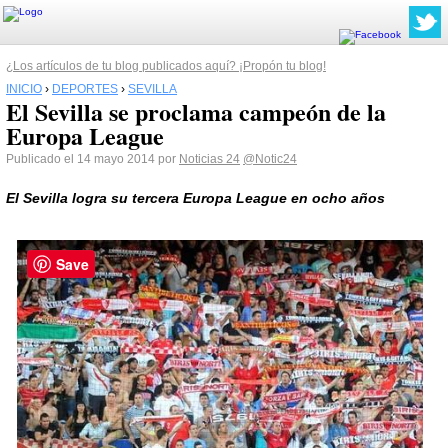
¿Los artículos de tu blog publicados aquí? ¡Propón tu blog!
INICIO
›
DEPORTES
›
SEVILLA
El Sevilla se proclama campeón de la
Europa League
Publicado el 14 mayo 2014 por
Noticias 24
@Notic24
El
Sevilla
logra su tercera Europa League en ocho años
Save