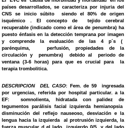
El EVC es causa de morbilidad y mortalidad en los
países desarrollados, se caracteriza por injuria del
CNS se inicio súbito siendo el 80% de origen
isquémico . El concepto de tejido cerebral
recuperable (indicado como el área de penumbra) ha
puesto énfasis en la detección temprana por imagen
y comprende la evaluación de las 4 p´s (
parénquima, perfusión, propiedades de la
circulación y penumbra) debido al periodo de
ventana (3-6 horas) para que es crucial para la
terapia trombolitica.
DESCRIPCION DEL CASO
: Fem. de 59 ingresada
por urgencias, referida por hospital particular. a la
EF: somnolienta, hidratada con palidez de
tegumentos parálisis facial izquierda hemianopsia
disminución del reflejo nauseoso, desviación e la
lengua hacia la izquierda al protrusión izquierda, la
fuerza muscular d el lado izquierdo 0/5 y del lado