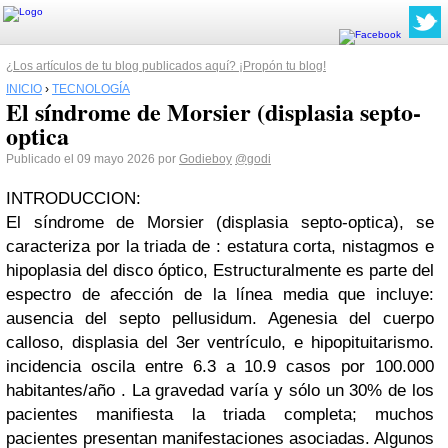
¿Los artículos de tu blog publicados aquí? ¡Propón tu blog!
INICIO
›
TECNOLOGÍA
El síndrome de Morsier (displasia septo-
optica
Publicado el 09 mayo 2026 por
Godieboy
@godi
INTRODUCCION:
El síndrome de Morsier (displasia septo-optica), se
caracteriza por la triada de : estatura corta, nistagmos e
hipoplasia del disco óptico, Estructuralmente es parte del
espectro de afección de la línea media que incluye:
ausencia del septo pellusidum. Agenesia del cuerpo
calloso, displasia del 3er ventrículo, e hipopituitarismo.
incidencia oscila entre 6.3 a 10.9 casos por 100.000
habitantes/año . La gravedad varía y sólo un 30% de los
pacientes manifiesta la triada completa; muchos
pacientes presentan manifestaciones asociadas. Algunos