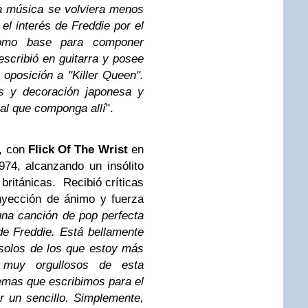
ra música se volviera menos
l interés de Freddie por el
como base para componer
escribió en guitarra y posee
 oposición a "Killer Queen".
s y decoración japonesa y
mal que componga allí
".
e, con
Flick Of The Wrist
en
974, alcanzando un insólito
 británicas. Recibió críticas
nyección de ánimo y fuerza
una canción de
pop
perfecta
e Freddie. Está bellamente
 solos de los que estoy más
muy orgullosos de esta
temas que escribimos para el
 un sencillo. Simplemente,