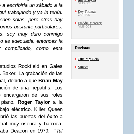
Músicos
 a escribirla un sábado a la
Roy Thomas
uí trabajando y ya la tenía.
Comics
enen solas, pero otras hay
Freddie Mercury
omos bastante particulares.
Músicos
as, soy muy duro conmigo
o es adecuada, entonces la
y complicado, como esta
Revistas
Cultura y Ocio
studios Rockfield en Gales
Música
 Baker. La grabación de las
inal, debido a que
Brian May
ción de una hepatitis. Los
 encargaron de sus roles
 piano,
Roger Taylor
a la
bajo eléctrico. Killer Queen
abrió las puertas del éxito a
cial muy oscura y barroca.
blaba Deacon en 1979: "
Tal