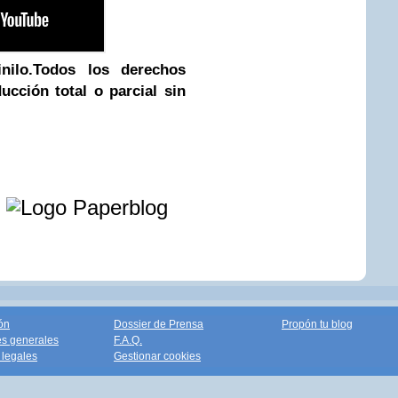
ilo.
Todos los derechos
ucción total o parcial sin
e
ón
Dossier de Prensa
Propón tu blog
s generales
F.A.Q.
legales
Gestionar cookies