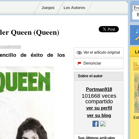
Juegos
Los Autores
iller Queen (Queen)
cosdelvinilo
L
Ver el artículo original
encillo de éxito de los
Denunciar
EL
DÍ
Sobre el autor
Portman918
101668
veces
compartido
ver su perfil
ver su blog
Est
Sus últimos artículos