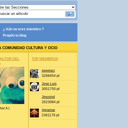
¿ Aún no eres miembro ?
Propón tu blog
A COMUNIDAD CULTURA Y OCIO
 AUTOR DEL
TOP MIEMBROS
A
sepelaci
3268454 pt
Jose Luis
3051750 pt
Jmusind
2623084 pt
her A.l.
Agramar
2361176 pt