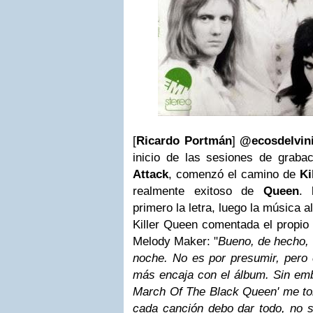
[
Ricardo Portmán
]
@ecosdelvin
inicio de las sesiones de graba
Attack
, comenzó el camino de
Ki
realmente exitoso de
Queen
.
primero la letra, luego la música a
Killer Queen comentada el propio 
Melody Maker: "
Bueno, de hecho, e
noche. No es por presumir, pero 
más encaja con el álbum. Sin em
March Of The Black Queen' me tom
cada canción debo dar todo, no s