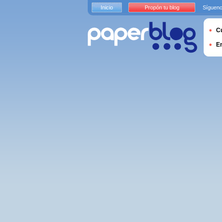
Inicio
Propón tu blog
Sígueno
Cu
E