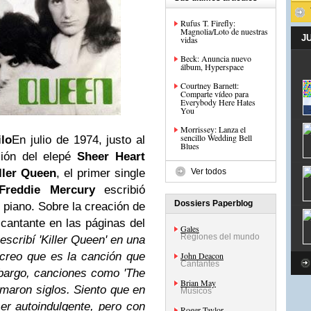
Rufus T. Firefly:
Magnolia/Loto de nuestras
J
vidas
Beck: Anuncia nuevo
álbum, Hyperspace
Courtney Barnett:
Comparte vídeo para
Everybody Here Hates
You
Morrissey: Lanza el
sencillo Wedding Bell
ilo
En julio de 1974, justo al
Blues
ción del elepé
Sheer Heart
ller Queen
, el primer single
Ver todos
Freddie Mercury
escribió
Dossiers Paperblog
l piano. Sobre la creación de
cantante en las páginas del
Gales
Regiones del mundo
scribí 'Killer Queen' en una
creo que es la canción que
John Deacon
Cantantes
bargo, canciones como 'The
Brian May
aron siglos. Siento que en
Músicos
er autoindulgente, pero con
Roger Taylor