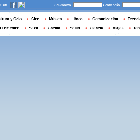
s en
Seudónimo
Contraseña
ltura y Ocio
Cine
Música
Libros
Comunicación
Tecnol
n Femenino
Sexo
Cocina
Salud
Ciencia
Viajes
Ten