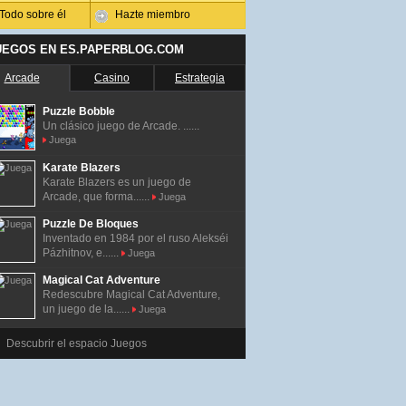
Todo sobre él
Hazte miembro
UEGOS EN ES.PAPERBLOG.COM
Arcade
Casino
Estrategia
Puzzle Bobble
Un clásico juego de Arcade. ......
Juega
Karate Blazers
Karate Blazers es un juego de
Arcade, que forma......
Juega
Puzzle De Bloques
Inventado en 1984 por el ruso Alekséi
Pázhitnov, e......
Juega
Magical Cat Adventure
Redescubre Magical Cat Adventure,
un juego de la......
Juega
Descubrir el espacio Juegos