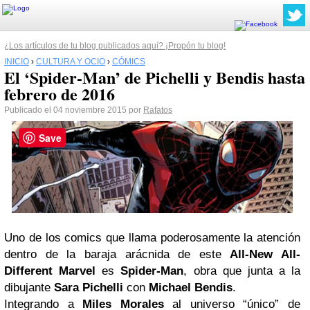
¿Los artículos de tu blog publicados aquí? ¡Propón tu blog!
INICIO
›
CULTURA Y OCIO
›
CÓMICS
El ‘Spider-Man’ de Pichelli y Bendis hasta
febrero de 2016
Publicado el 04 noviembre 2015 por
Rafatos
Save
Uno de los comics que llama poderosamente la atención
dentro de la baraja arácnida de este
All-New All-
Different Marvel
es
Spider-Man
, obra que junta a la
dibujante
Sara Pichelli
con
Michael Bendis
.
Integrando a
Miles Morales
al universo “único” de