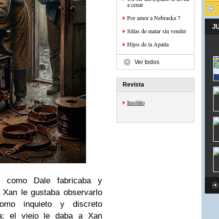
a cenar
Por amor a Nebraska 7
J
Sillas de matar sin vender
Hijos de la Apatía
Ver todos
Revista
Insólito
ar como
Dale
fabricaba y
A
Xan
le gustaba observarlo
como inquieto y discreto
a: el viejo le daba a
Xan