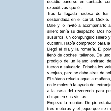
decidió ponerse en contacto c
expeditivos que él.
Tras la llegada ruidosa de los
desbandada en el corral.
Dickie
,
Dale
y lo invitó a acompañarlo a
sillero tenía su despacho. Dos ho
susurros, un compungido sillero y 
cuchitril. Había comprador para la
Llegó el día y la romería. El pol
llenó de coches italianos. De uno 
prodigio de un lejano emirato de
fueron a saludarlo. Frisaba los ve
y enjuto, pero se daba aires de s
El sótano relucía aquella mañana
no le molestó la ayuda del extranj
a la casa del reverendo para ped
obispo en sus visitas.
Empezó la reunión. De pie estaba
tres moteros y el jeque que se 