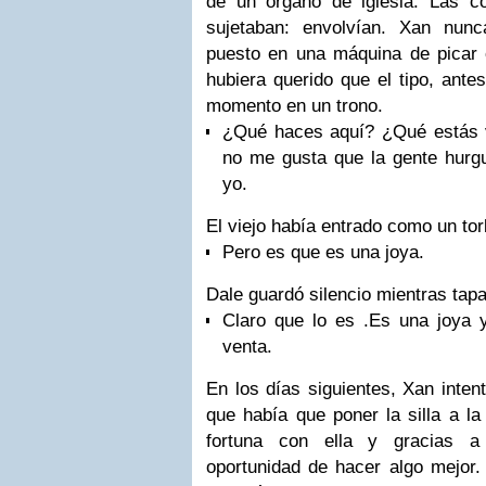
de un órgano de iglesia. Las c
sujetaban: envolvían.
Xan
nunca
puesto en una máquina de picar c
hubiera querido que el tipo, ante
momento en un trono.
¿Qué haces aquí? ¿Qué estás v
no me gusta que la gente hurgue
yo.
El viejo había entrado como un tor
Pero es que es una joya.
Dale
guardó silencio mientras tapa
Claro que lo es .Es una joya y
venta.
En los días siguientes,
Xan
inten
que había que poner la silla a l
fortuna con ella y gracias a 
oportunidad de hacer algo mejor.