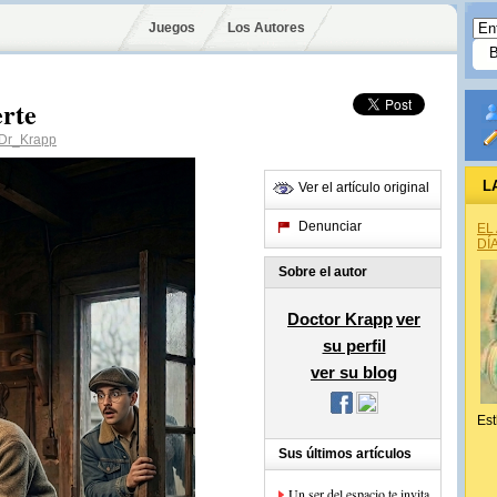
Juegos
Los Autores
erte
Dr_Krapp
L
Ver el artículo original
Denunciar
EL
DÍ
Sobre el autor
Doctor Krapp
ver
su perfil
ver su blog
Est
Sus últimos artículos
Un ser del espacio te invita