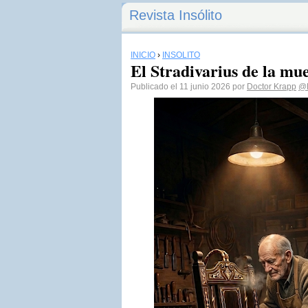
Revista Insólito
INICIO
›
INSÓLITO
El Stradivarius de la mu
Publicado el 11 junio 2026 por
Doctor Krapp
@