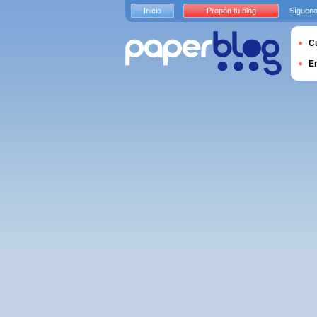
Inicio
Propón tu blog
Sígueno
Cu
E