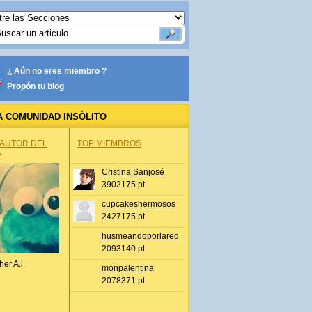
¿ Aún no eres miembro ?
Propón tu blog
A COMUNIDAD INSÓLITO
 AUTOR DEL
TOP MIEMBROS
A
Cristina Sanjosé
3902175 pt
cupcakeshermosos
2427175 pt
husmeandoporlared
2093140 pt
her A.l.
monpalentina
2078371 pt