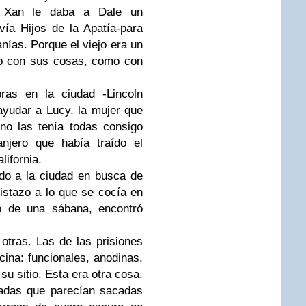
y
Xan
le daba a
Dale
un
-vía
Hijos de la Apatía-
para
nías. Porque el viejo era un
to con sus cosas, como con
ras en la ciudad -
Lincoln
 ayudar a
Lucy
, la mujer que
no las tenía todas consigo
anjero que había traído el
lifornia
.
do a la ciudad en busca de
istazo a lo que se cocía en
jo de una sábana, encontró
tras. Las de las prisiones
cina: funcionales, anodinas,
su sitio. Esta era otra cosa.
radas que parecían sacadas