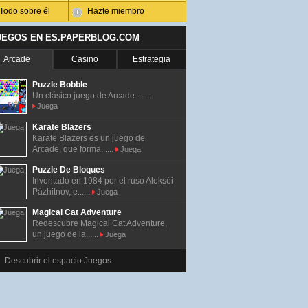
Todo sobre él
Hazte miembro
UEGOS EN ES.PAPERBLOG.COM
Arcade
Casino
Estrategia
Puzzle Bobble
Un clásico juego de Arcade. ......
Juega
Karate Blazers
Karate Blazers es un juego de
Arcade, que forma......
Juega
Puzzle De Bloques
Inventado en 1984 por el ruso Alekséi
Pázhitnov, e......
Juega
Magical Cat Adventure
Redescubre Magical Cat Adventure,
un juego de la......
Juega
Descubrir el espacio Juegos