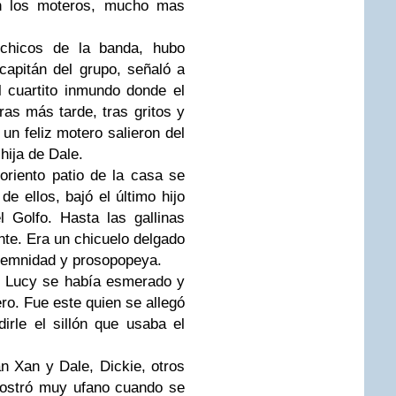
on los moteros, mucho mas
 chicos de la banda, hubo
 capitán del grupo, señaló a
l cuartito inmundo donde el
ras más tarde, tras gritos y
un feliz motero salieron del
 hija de
Dale
.
voriento patio de la casa se
de ellos, bajó el último hijo
l Golfo. Hasta las gallinas
inte. Era un chicuelo delgado
olemnidad y prosopopeya.
,
Lucy
se había esmerado y
ero. Fue este quien se allegó
irle el sillón que usaba el
n Xan y Dale, Dickie, otros
mostró muy ufano cuando se