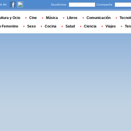
s en
Seudónimo
Contraseña
ltura y Ocio
Cine
Música
Libros
Comunicación
Tecnol
n Femenino
Sexo
Cocina
Salud
Ciencia
Viajes
Ten