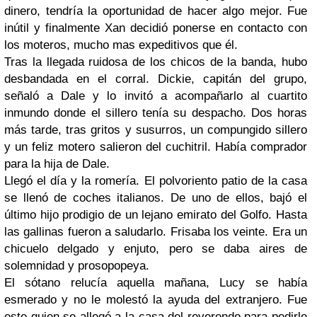
dinero, tendría la oportunidad de hacer algo mejor. Fue
inútil y finalmente
Xan
decidió ponerse en contacto con
los moteros, mucho mas expeditivos que él.
Tras la llegada ruidosa de los chicos de la banda, hubo
desbandada en el corral.
Dickie
, capitán del grupo,
señaló a
Dale
y lo invitó a acompañarlo al cuartito
inmundo donde el sillero tenía su despacho. Dos horas
más tarde, tras gritos y susurros, un compungido sillero
y un feliz motero salieron del cuchitril. Había comprador
para la hija de
Dale
.
Llegó el día y la romería. El polvoriento patio de la casa
se llenó de coches italianos. De uno de ellos, bajó el
último hijo prodigio de un lejano emirato del Golfo. Hasta
las gallinas fueron a saludarlo. Frisaba los veinte. Era un
chicuelo delgado y enjuto, pero se daba aires de
solemnidad y prosopopeya.
El sótano relucía aquella mañana,
Lucy
se había
esmerado y no le molestó la ayuda del extranjero. Fue
este quien se allegó a la casa del reverendo para pedirle