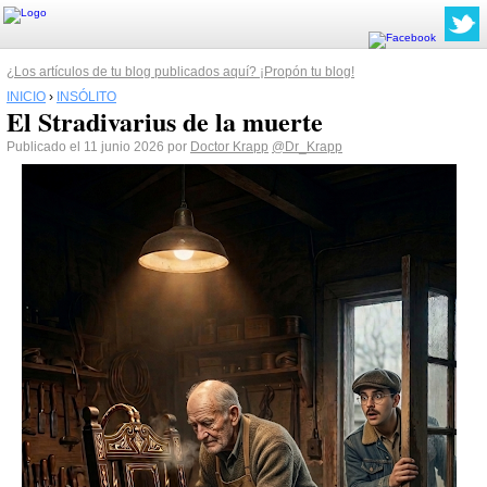
¿Los artículos de tu blog publicados aquí? ¡Propón tu blog!
INICIO
›
INSÓLITO
El Stradivarius de la muerte
Publicado el 11 junio 2026 por
Doctor Krapp
@Dr_Krapp