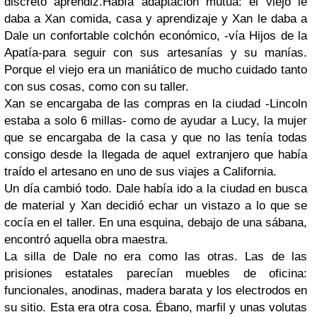
discreto aprendiz.
Había adaptación mútua: el viejo le
daba a
Xan
comida, casa y aprendizaje y
Xan
le daba a
Dale
un confortable colchón económico, -vía
Hijos de la
Apatía-
para seguir con sus artesanías y su manías.
Porque el viejo era un maniático de mucho cuidado tanto
con sus cosas, como con su taller.
Xan
se encargaba de las compras en la ciudad -
Lincoln
estaba a solo 6 millas- como de ayudar a
Lucy
, la mujer
que se encargaba de la casa y que no las tenía todas
consigo desde la llegada de aquel extranjero que había
traído el artesano en uno de sus viajes a
California
.
Un día cambió todo.
Dale
había ido a la ciudad en busca
de material y
Xan
decidió echar un vistazo a lo que se
cocía en el taller. En una esquina, debajo de una sábana,
encontró aquella obra maestra.
La silla de
Dale
no era como las otras. Las de las
prisiones estatales parecían muebles de oficina:
funcionales, anodinas, madera barata y los electrodos en
su sitio. Esta era otra cosa. Ébano, marfil y unas volutas