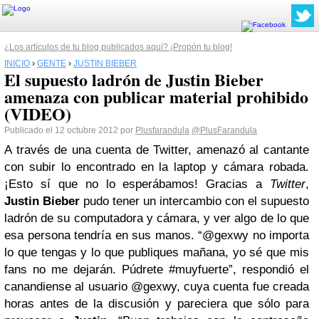
¿Los artículos de tu blog publicados aquí? ¡Propón tu blog!
INICIO
›
GENTE
›
JUSTIN BIEBER
El supuesto ladrón de Justin Bieber
amenaza con publicar material prohibido
(VIDEO)
Publicado el 12 octubre 2012 por
Plusfarandula
@PlusFarandula
A través de una cuenta de Twitter, amenazó al cantante
con subir lo encontrado en la laptop y cámara robada.
¡Esto sí que no lo esperábamos!
Gracias a
Twitter
,
Justin Bieber
pudo tener un intercambio con el supuesto
ladrón de su computadora y cámara, y ver algo de lo que
esa persona tendría en sus manos.
“@gexwy no importa
lo que tengas y lo que publiques mañana, yo sé que mis
fans no me dejarán. Púdrete #muyfuerte”, respondió el
canandiense al usuario @gexwy, cuya cuenta fue creada
horas antes de la discusión y pareciera que sólo para