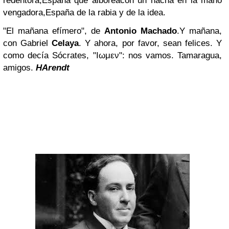
redentora,
España que alborea
con un hacha en la mano
vengadora,
España de la rabia y de la idea.
"El mañana efímero", de
Antonio Machado
.
Y mañana,
con Gabriel
Celaya
. Y ahora, por favor, s
ean felices. Y
como decía Sócrates,
"Ιωμεν": nos vamos. Tamaragua,
amigos.
HArendt