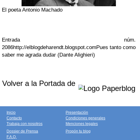
El poeta Antonio Machado
Entrada núm.
2086
http://elblogdeharendt.blogspot.com
Pues tanto como
saber me agrada dudar (Dante Alighieri)
Volver a la Portada de
Inicio
Presentación
Contacto
Condiciones generales
Trabaja con nosotros
Menciones legales
Dossier de Prensa
Propón tu blog
F.A.Q.