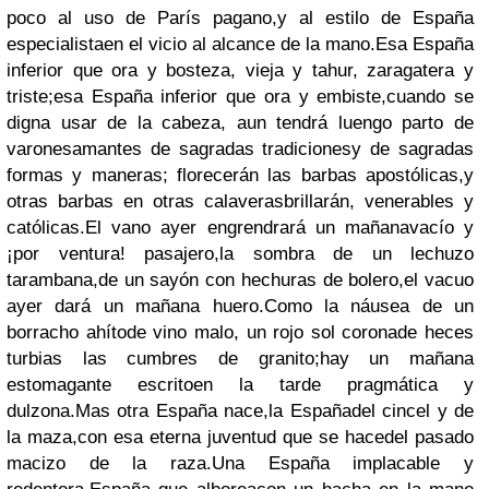
poco al uso de París pagano,
y al estilo de España
especialista
en el vicio al alcance de la mano.
Esa España
inferior que ora y bosteza,
vieja y tahur, zaragatera y
triste;
esa España inferior que ora y embiste,
cuando se
digna usar de la cabeza,
aun tendrá luengo parto de
varones
amantes de sagradas tradiciones
y de sagradas
formas y maneras;
florecerán las barbas apostólicas,
y
otras barbas en otras calaveras
brillarán, venerables y
católicas.
El vano ayer engrendrará un mañana
vacío y
¡por ventura! pasajero,
la sombra de un lechuzo
tarambana,
de un sayón con hechuras de bolero,
el vacuo
ayer dará un mañana huero.
Como la náusea de un
borracho ahíto
de vino malo, un rojo sol corona
de heces
turbias las cumbres de granito;
hay un mañana
estomagante escrito
en la tarde pragmática y
dulzona.
Mas otra España nace,
la Españadel cincel y de
la maza,
con esa eterna juventud que se hace
del pasado
macizo de la raza.
Una España implacable y