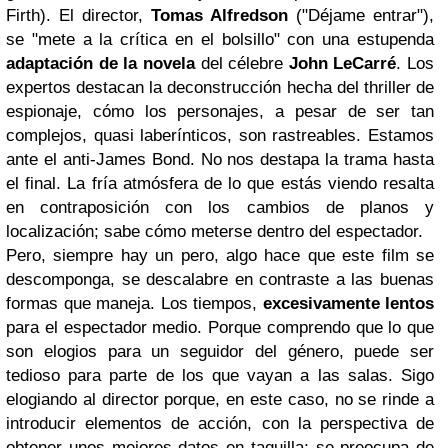
Firth). El director,
Tomas Alfredson
("Déjame entrar"),
se "mete a la crítica en el bolsillo" con una estupenda
adaptación de la novela
del célebre
John LeCarré
. Los
expertos destacan la deconstrucción hecha del thriller de
espionaje, cómo los personajes, a pesar de ser tan
complejos, quasi laberínticos, son rastreables. Estamos
ante el anti-James Bond. No nos destapa la trama hasta
el final. La fría atmósfera de lo que estás viendo resalta
en contraposición con los cambios de planos y
localización; sabe cómo meterse dentro del espectador.
Pero, siempre hay un pero, algo hace que este film se
descomponga, se descalabre en contraste a las buenas
formas que maneja. Los tiempos,
excesivamente lentos
para el espectador medio. Porque comprendo que lo que
son elogios para un seguidor del género, puede ser
tedioso para parte de los que vayan a las salas. Sigo
elogiando al director porque, en este caso, no se rinde a
introducir elementos de acción, con la perspectiva de
obtener unos mejores datos en taquilla; se preocupa de