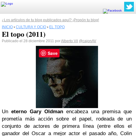
¿Los artículos de tu blog publicados aquí? ¡Propón tu blog!
INICIO
›
CULTURA Y OCIO
›
EL TOPO
El topo (2011)
Publicado el 28 diciembre 2011 por
Alberto Vil
@cajonAV
Save
Un
eterno Gary Oldman
encabeza una premisa que
prometía más acción sobre el papel, rodeada de un
conjunto de actores de primera línea (entre ellos el
ganador del Oscar a mejor actor el pasado año, Colin