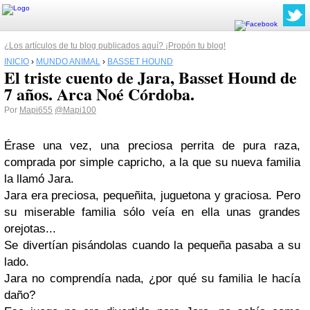
¿Los artículos de tu blog publicados aquí? ¡Propón tu blog!
INICIO
›
MUNDO ANIMAL
›
BASSET HOUND
El triste cuento de Jara, Basset Hound de
7 años. Arca Noé Córdoba.
Por
Mapi655
@Mapi100
Érase una vez, una preciosa perrita de pura raza,
comprada por simple capricho, a la que su nueva familia
la llamó Jara.
Jara era preciosa, pequeñita, juguetona y graciosa. Pero
su miserable familia sólo veía en ella unas grandes
orejotas...
Se divertían pisándolas cuando la pequeña pasaba a su
lado.
Jara no comprendía nada, ¿por qué su familia le hacía
daño?