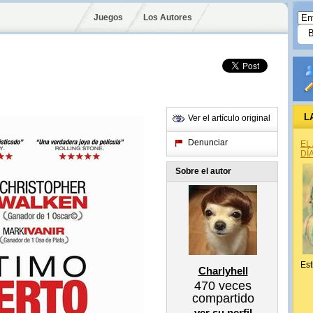
Juegos
Los Autores
L
Ver el artículo original
Denunciar
EL
DÍ
Sobre el autor
Est
Charlyhell
470
veces
compartido
ver su perfil