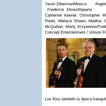
Yaron ZilbermanMúsica Angel
Frederick ElmesReparto Ph
Catherine Keener, Christopher W
Poots, Wallace Shawn, Madhur Ja
McQuillan, Marty KrzywonosPr
Concept Entertainment / Unison F
Los Kiss también tu época tranqui