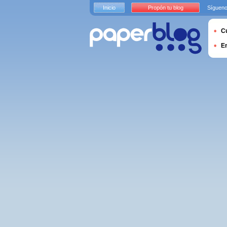
Inicio
Propón tu blog
Sígueno
Cu
E