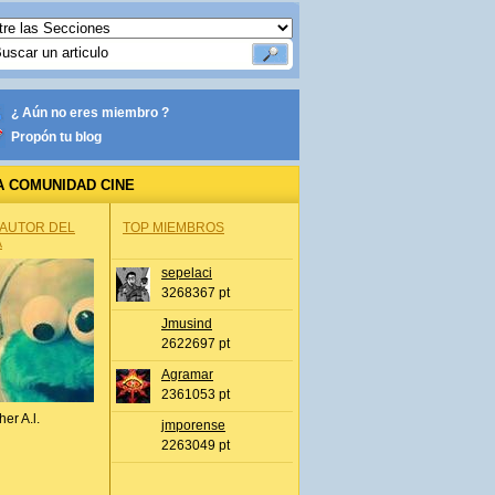
¿ Aún no eres miembro ?
Propón tu blog
A COMUNIDAD CINE
 AUTOR DEL
TOP MIEMBROS
A
sepelaci
3268367 pt
Jmusind
2622697 pt
Agramar
2361053 pt
her A.l.
jmporense
2263049 pt