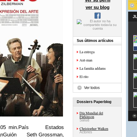
ver su blog
J
Sus últimos artículos
La entrega
Ant-man
La familia addams
El rito
Ver todos
Dossiers Paperblog
Día Mundial del
Párkinson
Salud
 min.País Estados
Christopher Walken
Actores
manGuión Seth Grossman,