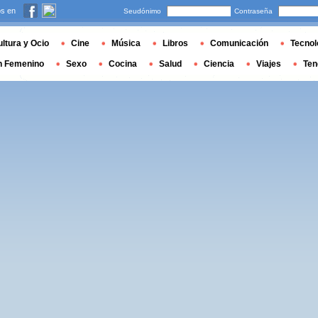
s en
Seudónimo
Contraseña
ltura y Ocio
Cine
Música
Libros
Comunicación
Tecnol
n Femenino
Sexo
Cocina
Salud
Ciencia
Viajes
Ten