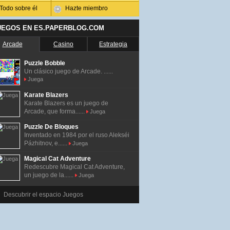
Todo sobre él
Hazte miembro
UEGOS EN ES.PAPERBLOG.COM
Arcade
Casino
Estrategia
Puzzle Bobble
Un clásico juego de Arcade. ......
Juega
Karate Blazers
Karate Blazers es un juego de
Arcade, que forma......
Juega
Puzzle De Bloques
Inventado en 1984 por el ruso Alekséi
Pázhitnov, e......
Juega
Magical Cat Adventure
Redescubre Magical Cat Adventure,
un juego de la......
Juega
Descubrir el espacio Juegos