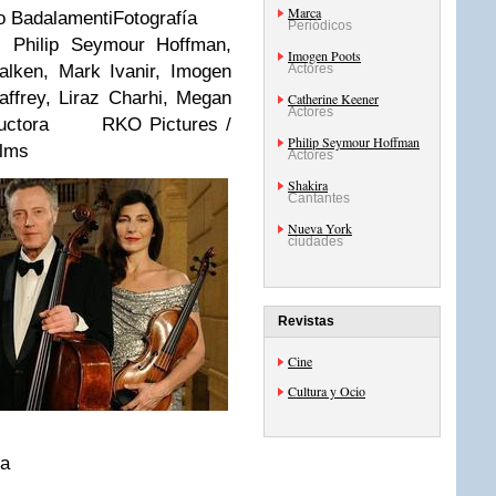
Marca
o BadalamentiFotografía
Periódicos
ilip Seymour Hoffman,
Imogen Poots
alken, Mark Ivanir, Imogen
Actores
ffrey, Liraz Charhi, Megan
Catherine Keener
Actores
oductora RKO Pictures /
Philip Seymour Hoffman
ilms
Actores
Shakira
Cantantes
Nueva York
ciudades
Revistas
Cine
Cultura y Ocio
la