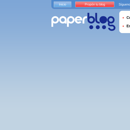
Inicio
Propón tu blog
Sígueno
Cu
E