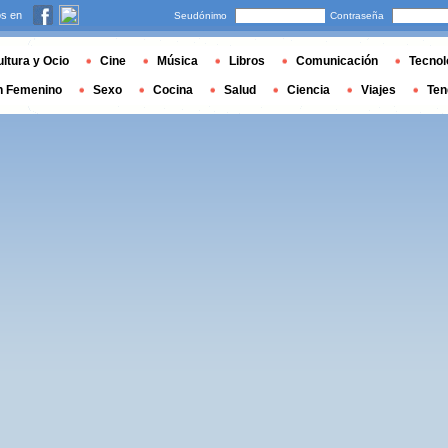
s en
Seudónimo
Contraseña
ltura y Ocio
Cine
Música
Libros
Comunicación
Tecnol
n Femenino
Sexo
Cocina
Salud
Ciencia
Viajes
Ten