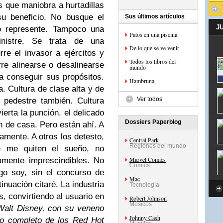
 que maniobra a hurtadillas
u beneficio. No busque el
Sus últimos artículos
J
lo represente. Tampoco una
Patos en una piscina
nistre. Se trata de una
De lo que se ve venir
rre el invasor a ejércitos y
Todos los libros del
re alinearse o desalinearse
mundo
a conseguir sus propósitos.
Hambruna
a. Cultura de clase alta y de
Ver todos
y pedestre también. Cultura
erta la punción, el delicado
Dossiers Paperblog
n de casa. Pero están ahí. A
amente. A otros los detesto,
Central Park
Regiones del mundo
e me quiten el sueño, no
Marvel Comics
amente imprescindibles. No
Comics
go soy, sin el concurso de
Mac
nuación citaré. La industria
Tecnología
s, convirtiendo al usuario en
Robert Johnson
Músicos
 Walt Disney, con su veneno
Johnny Cash
logo completo de los Red Hot