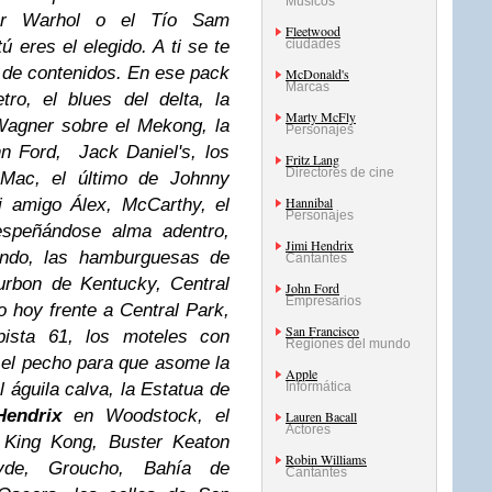
Músicos
or Warhol o el Tío Sam
Fleetwood
 eres el elegido. A ti se te
ciudades
a de contenidos. En ese pack
McDonald's
Marcas
ro, el blues del delta, la
Marty McFly
Wagner sobre el Mekong, la
Personajes
hn Ford, Jack Daniel's, los
Fritz Lang
Directores de cine
ac, el último de Johnny
Hannibal
 amigo Álex, McCarthy, el
Personajes
espeñándose alma adentro,
Jimi Hendrix
undo, las hamburguesas de
Cantantes
ourbon de Kentucky, Central
John Ford
Empresarios
o hoy frente a Central Park,
San Francisco
pista 61, los moteles con
Regiones del mundo
el pecho para que asome la
Apple
águila calva, la Estatua de
Informática
Hendrix
en Woodstock, el
Lauren Bacall
Actores
, King Kong, Buster Keaton
Robin Williams
lyde, Groucho, Bahía de
Cantantes