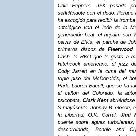
Chili Peppers. JFK pasado p
señalándote con el dedo. Porque tú
ha escogido para recibir la tromb
antológico van el león de la Met
generación beat, el napalm con 
pelvis de Elvis, el parche de Jo
primeros discos de
Fleetwood
M
Cash, la RKO que le gusta a mi
Hitchcock americano, el jazz d
Cody Jarrett en la cima del m
triple piso del McDonald's, el b
Park, Lauren Bacall, que se ha id
el cañon del Colorado, la auto
psicópata,
Clark Kent
abriéndose 
S mayúscula, Johnny B. Goode, el 
la Libertad, O.K. Corral,
Jimi 
puente sobre aguas turbulentas
descarrilando, Bonnie and C