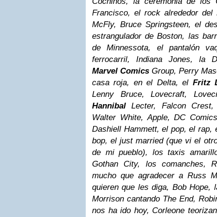
Cochinos, la ceremonia de los 
Francisco, el rock alrededor del 
McFly, Bruce Springsteen, el d
estrangulador de Boston, las barr
de Minnessota, el pantalón vaq
ferrocarril, Indiana Jones, la
Marvel Comics
Group, Perry Ma
casa roja, en el Delta, el
Fritz
Lenny Bruce, Lovecraft, Lovec
Hannibal
Lecter, Falcon Crest, 
Walter White, Apple, DC Comics,
Dashiell Hammett, el pop, el rap, e
bop, el just married (que vi el ot
de mi pueblo), los taxis amarillo
Gothan City, los comanches, 
mucho que agradecer a Russ Me
quieren que les diga, Bob Hope, 
Morrison cantando The End, Robin
nos ha ido hoy, Corleone teorizan