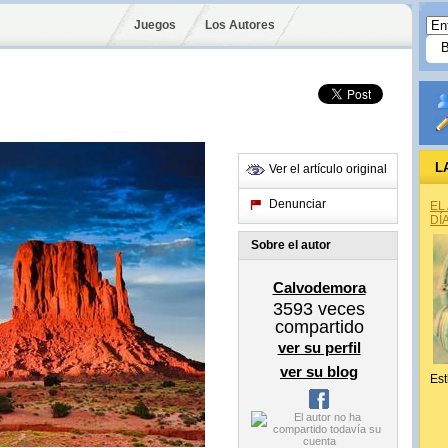
Juegos
Los Autores
L
Ver el artículo original
Denunciar
EL
DÍ
Sobre el autor
Calvodemora
3593
veces
compartido
ver su perfil
ver su blog
Est