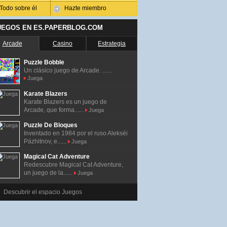
Todo sobre él
Hazte miembro
UEGOS EN ES.PAPERBLOG.COM
Arcade
Casino
Estrategia
Puzzle Bobble
Un clásico juego de Arcade. ......
Juega
Karate Blazers
Karate Blazers es un juego de
Arcade, que forma......
Juega
Puzzle De Bloques
Inventado en 1984 por el ruso Alekséi
Pázhitnov, e......
Juega
Magical Cat Adventure
Redescubre Magical Cat Adventure,
un juego de la......
Juega
Descubrir el espacio Juegos