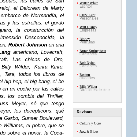
Oscars, las calles de San
Walter White
Escritor
reloj, el Delorean de Marty
Clark Kent
esembarco de Normandía, el
Personajes
as y las estrellas, el gordo
Walt Disney
uero, la consturcción del
Empresas
 Dimensión Desconocida, la
Disney
Películas
son,
Robert Johnson
en una
Bruce Springsteen
 Lang
americano, Lovecraft,
Cantantes
raft, Las chicas de Oro,
Bob Dylan
Billy Wilder, Kunta Kinte,
Cantantes
 Tara, todos los libros de
Boston
ciudades
l hip hop, el big bang, el be
Billy Wilder
ro en un coche por las calles
Directores de cine
s, los zombis del Thriller,
Russ Meyer, sé que tengo
yer, los decepticons, qué
Revistas
la Garbo, Sunset Boulevard,
Cultura y Ocio
 Williams, el pobre, que se
Jazz & Blues
do sobre el honor, la Coca-