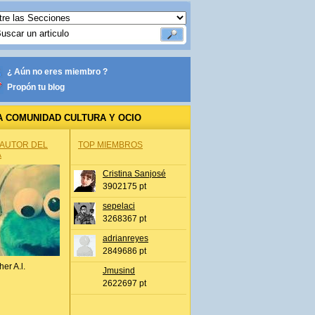
¿ Aún no eres miembro ?
Propón tu blog
A COMUNIDAD CULTURA Y OCIO
 AUTOR DEL
TOP MIEMBROS
A
Cristina Sanjosé
3902175 pt
sepelaci
3268367 pt
adrianreyes
2849686 pt
her A.l.
Jmusind
2622697 pt