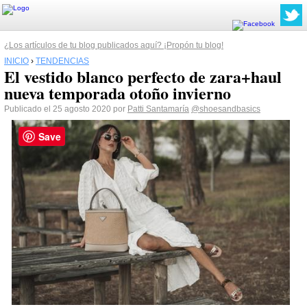
¿Los artículos de tu blog publicados aquí? ¡Propón tu blog!
INICIO
›
TENDENCIAS
El vestido blanco perfecto de zara+haul
nueva temporada otoño invierno
Publicado el 25 agosto 2020 por
Patti Santamaría
@shoesandbasics
Save