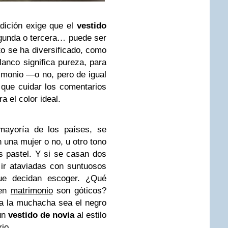
adición exige que el
vestido
egunda o tercera… puede ser
to se ha diversificado, como
lanco significa pureza, para
imonio —o no, pero de igual
que cuidar los comentarios
a el color ideal.
 mayoría de los países, se
 una mujer o no, u otro tono
s pastel. Y si se casan dos
r ataviadas con suntuosos
ue decidan escoger. ¿Qué
 en
matrimonio
son góticos?
ara la muchacha sea el negro
un
vestido de novia
al estilo
io.