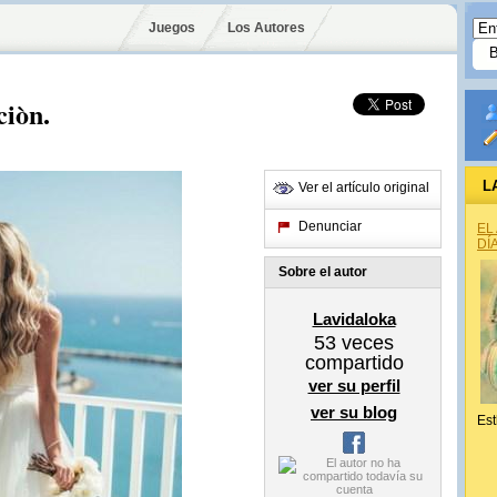
Juegos
Los Autores
ciòn.
L
Ver el artículo original
Denunciar
EL
DÍ
Sobre el autor
Lavidaloka
53
veces
compartido
ver su perfil
ver su blog
Est