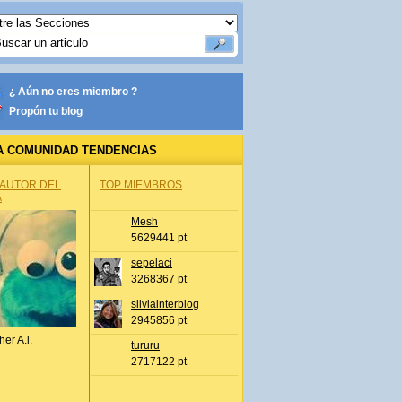
¿ Aún no eres miembro ?
Propón tu blog
A COMUNIDAD TENDENCIAS
 AUTOR DEL
TOP MIEMBROS
A
Mesh
5629441 pt
sepelaci
3268367 pt
silviainterblog
2945856 pt
her A.l.
tururu
2717122 pt