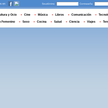
s en
Seudónimo
Contraseña
ltura y Ocio
Cine
Música
Libros
Comunicación
Tecnol
n Femenino
Sexo
Cocina
Salud
Ciencia
Viajes
Ten