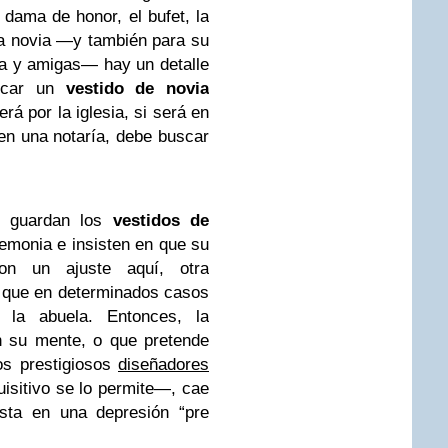
, dama de honor, el bufet, la
 la novia —y también para su
ia y amigas— hay un detalle
uscar un
vestido de novia
erá por la iglesia, si será en
en una notaría, debe buscar
e guardan los
vestidos de
emonia e insisten en que su
on un ajuste aquí, otra
r que en determinados casos
la abuela. Entonces, la
n su mente, o que pretende
os prestigiosos
diseñadores
isitivo se lo permite—, cae
sta en una depresión “pre