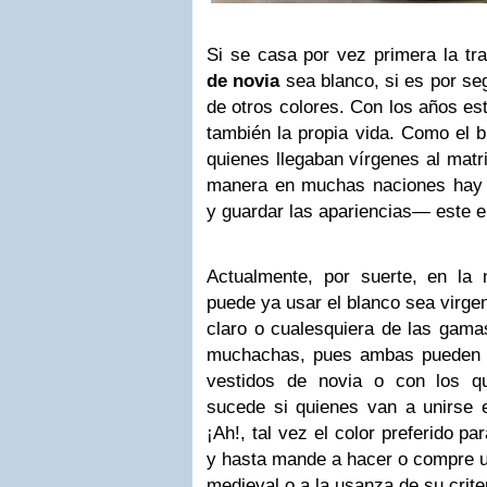
Si se casa por vez primera la tr
de novia
sea blanco, si es por s
de otros colores. Con los años es
también la propia vida. Como el b
quienes llegaban vírgenes al matr
manera en muchas naciones hay 
y guardar las apariencias— este er
Actualmente, por suerte, en la
puede ya usar el blanco sea virgen
claro o cualesquiera de las gama
muchachas, pues ambas pueden i
vestidos de novia o con los q
sucede si quienes van a unirse
¡Ah!, tal vez el color preferido p
y hasta mande a hacer o compre 
medieval o a la usanza de su criter