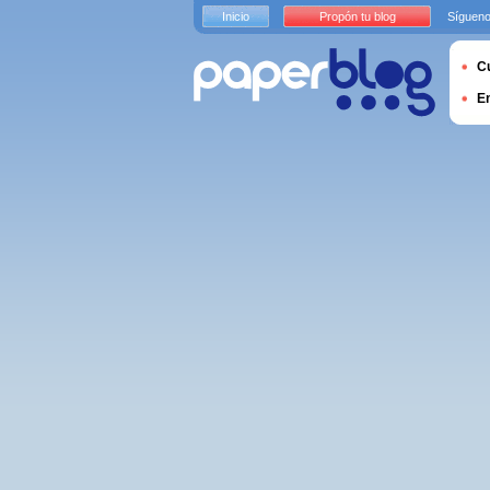
Inicio
Propón tu blog
Sígueno
Cu
E