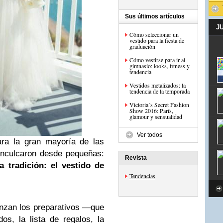
Sus últimos artículos
J
Còmo seleccionar un
vestido para la fiesta de
graduaciòn
Cómo vestirse para ir al
gimnasio: looks, fitness y
tendencia
Vestidos metalizados: la
tendencia de la temporada
Victoria´s Secret Fashion
Show 2016: París,
glamour y sensualidad
Ver todos
ra la gran mayoría de las
inculcaron desde pequeñas:
Revista
a tradición: el
vestido de
Tendencias
nzan los preparativos —que
os, la lista de regalos, la