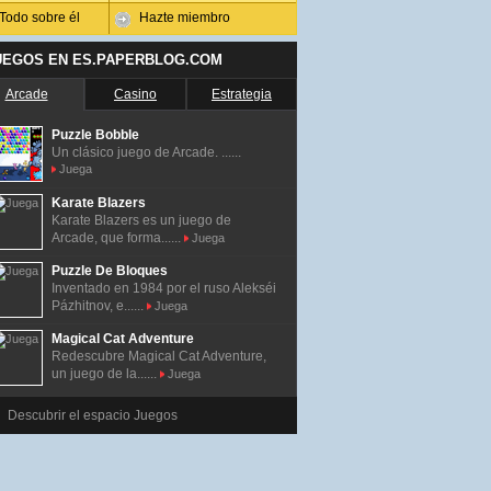
Todo sobre él
Hazte miembro
UEGOS EN ES.PAPERBLOG.COM
Arcade
Casino
Estrategia
Puzzle Bobble
Un clásico juego de Arcade. ......
Juega
Karate Blazers
Karate Blazers es un juego de
Arcade, que forma......
Juega
Puzzle De Bloques
Inventado en 1984 por el ruso Alekséi
Pázhitnov, e......
Juega
Magical Cat Adventure
Redescubre Magical Cat Adventure,
un juego de la......
Juega
Descubrir el espacio Juegos