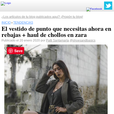
¿Los artículos de tu blog publicados aquí? ¡Propón tu blog!
INICIO
›
TENDENCIAS
El vestido de punto que necesitas ahora en
rebajas + haul de chollos en zara
Publicado el 20 enero 2020 por
Patti Santamaría
@shoesandbasics
Save