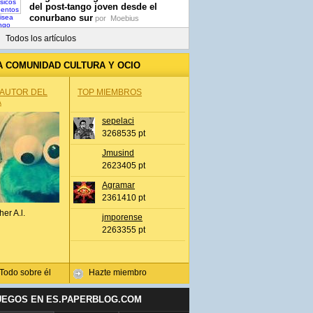
del post-tango joven desde el
conurbano sur
por
Moebius
Todos los artículos
A COMUNIDAD CULTURA Y OCIO
 AUTOR DEL
TOP MIEMBROS
A
sepelaci
3268535 pt
Jmusind
2623405 pt
Agramar
2361410 pt
her A.l.
jmporense
2263355 pt
Todo sobre él
Hazte miembro
UEGOS EN ES.PAPERBLOG.COM