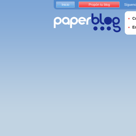
Inicio
Propón tu blog
Sígueno
Cu
E