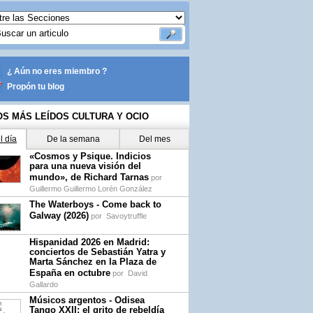
¿ Aún no eres miembro ?
Propón tu blog
OS MÁS LEÍDOS CULTURA Y OCIO
l día
De la semana
Del mes
«Cosmos y Psique. Indicios
para una nueva visión del
mundo», de Richard Tarnas
por
Guillermo Guillermo Lorén González
The Waterboys - Come back to
Galway (2026)
por
Savoytruffle
Hispanidad 2026 en Madrid:
conciertos de Sebastián Yatra y
Marta Sánchez en la Plaza de
España en octubre
por
David
Gallardo
Músicos argentos - Odisea
Tango XXII: el grito de rebeldía