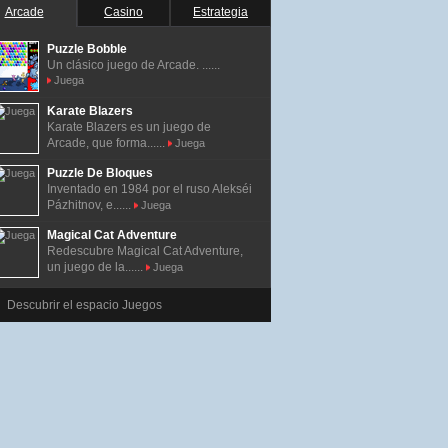
Arcade
Casino
Estrategia
Puzzle Bobble
Un clásico juego de Arcade. ......
Juega
Karate Blazers
Karate Blazers es un juego de
Arcade, que forma......
Juega
Puzzle De Bloques
Inventado en 1984 por el ruso Alekséi
Pázhitnov, e......
Juega
Magical Cat Adventure
Redescubre Magical Cat Adventure,
un juego de la......
Juega
Descubrir el espacio Juegos