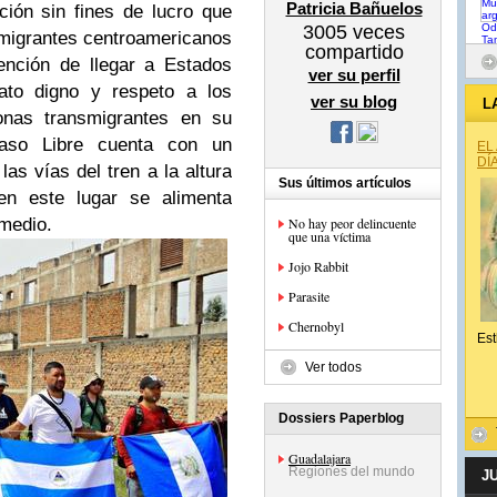
Patricia Bañuelos
ión sin fines de lucro que
3005
veces
 migrantes centroamericanos
compartido
ención de llegar a Estados
ver su perfil
rato digno y respeto a los
ver su blog
L
nas transmigrantes en su
so Libre cuenta con un
EL
DÍ
as vías del tren a la altura
Sus últimos artículos
en este lugar se alimenta
omedio.
No hay peor delincuente
que una víctima
Jojo Rabbit
Parasite
Chernobyl
Est
Ver todos
Dossiers Paperblog
Guadalajara
Regiones del mundo
J