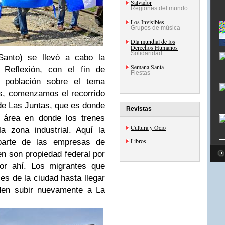
Salvador
Regiones del mundo
Los Invisibles
Grupos de música
Día mundial de los
Derechos Humanos
Solidaridad
Santo) se llevó a cabo la
Semana Santa
Reflexión, con el fin de
Fiestas
la población sobre el tema
is, comenzamos el recorrido
a de Las Juntas, que es donde
Revistas
 área en donde los trenes
Cultura y Ocio
a zona industrial. Aquí la
Libros
parte de las empresas de
en son propiedad federal por
por ahí. Los migrantes que
les de la ciudad hasta llegar
den subir nuevamente a La