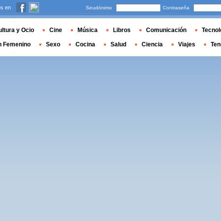
s en
Seudónimo
Contraseña
ltura y Ocio
Cine
Música
Libros
Comunicación
Tecnol
n Femenino
Sexo
Cocina
Salud
Ciencia
Viajes
Ten