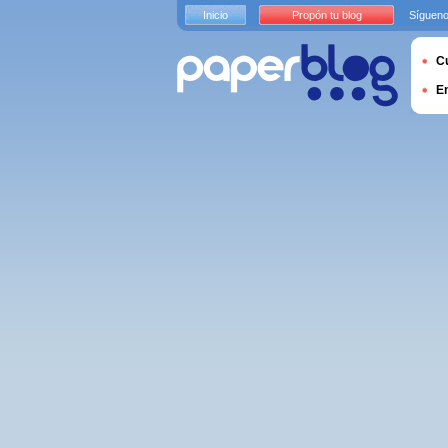
Inicio
Propón tu blog
Sígueno
Cu
E