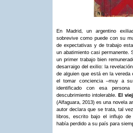
En Madrid, un argentino exilia
sobrevive como puede con su mujer
de expectativas y de trabajo est
un abatimiento casi permanente. S
un primer trabajo bien remunerado
desarraigo del exilio: la revelació
de alguien que está en la vereda d
el tomar conciencia –muy a su
identificado con esa person
descubrimiento intolerable.
El vie
(Alfaguara, 2013) es una novela 
autor declara que se trata, tal v
libros, escrito bajo el influjo d
había perdido a su país para siem