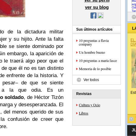
ver su blog
L
Sus últimos artículos
do de la dictadura militar
 y su hijito. Ante la falta
10 preguntas a flavia
EL
company
DÍ
able se siente dominado por
Un hombre bueno
in embargo, la aparición de
 le traerá algo peor que el
10 preguntas a maría fasce
n de que él no es tan distinto
Memoria de lo posible
e enfrente de la historia. Y
Ver todos
 pesar– de que se siente
a a la que odia. Es un
Est
Revistas
jo soldado
, de Héctor Tizón
amarga y desesperanzada. El
Cultura y Ocio
ez, del menos querido de sus
Libros
e la confusión de creer que
pre.
J