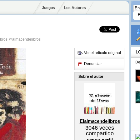
Juegos
Los Autores
bros
@almacendelibros
L
Ver el artículo original
De
Denunciar
Sobre el autor
Elalmacendelibros
3046
veces
compartido
ver su perfil