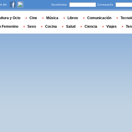
s en
Seudónimo
Contraseña
ltura y Ocio
Cine
Música
Libros
Comunicación
Tecnol
n Femenino
Sexo
Cocina
Salud
Ciencia
Viajes
Ten