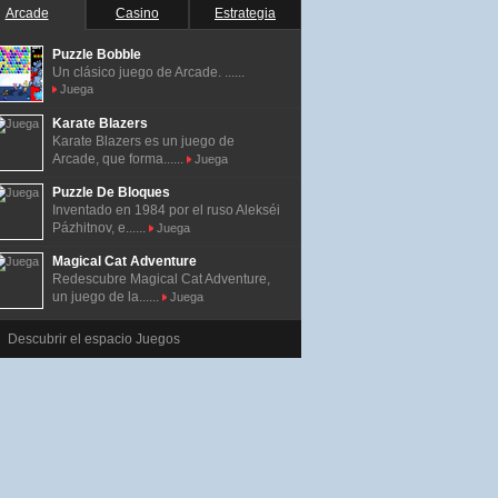
Arcade
Casino
Estrategia
Puzzle Bobble
Un clásico juego de Arcade. ......
Juega
Karate Blazers
Karate Blazers es un juego de
Arcade, que forma......
Juega
Puzzle De Bloques
Inventado en 1984 por el ruso Alekséi
Pázhitnov, e......
Juega
Magical Cat Adventure
Redescubre Magical Cat Adventure,
un juego de la......
Juega
Descubrir el espacio Juegos