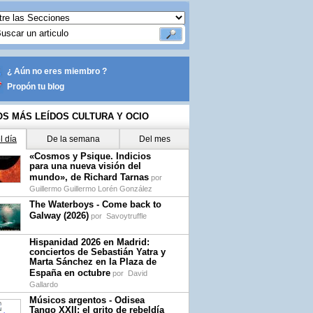
¿ Aún no eres miembro ?
Propón tu blog
OS MÁS LEÍDOS CULTURA Y OCIO
l día
De la semana
Del mes
«Cosmos y Psique. Indicios
para una nueva visión del
mundo», de Richard Tarnas
por
Guillermo Guillermo Lorén González
The Waterboys - Come back to
Galway (2026)
por
Savoytruffle
Hispanidad 2026 en Madrid:
conciertos de Sebastián Yatra y
Marta Sánchez en la Plaza de
España en octubre
por
David
Gallardo
Músicos argentos - Odisea
Tango XXII: el grito de rebeldía