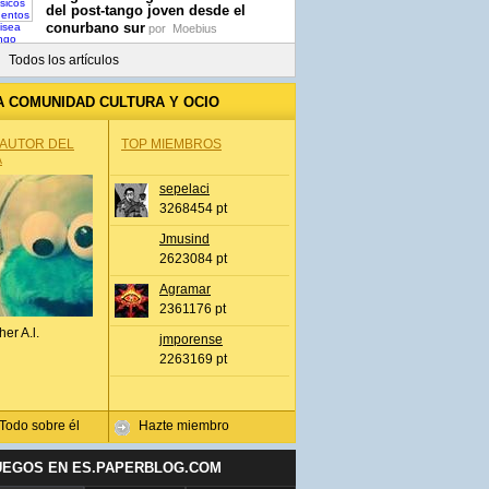
del post-tango joven desde el
conurbano sur
por
Moebius
Todos los artículos
A COMUNIDAD CULTURA Y OCIO
 AUTOR DEL
TOP MIEMBROS
A
sepelaci
3268454 pt
Jmusind
2623084 pt
Agramar
2361176 pt
her A.l.
jmporense
2263169 pt
Todo sobre él
Hazte miembro
UEGOS EN ES.PAPERBLOG.COM