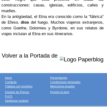
construcciones: casas, iglesias, edificios, calles y
muelles.
En la antigüedad, el Etna era conocido como la “fábrica”
de Efeso,
dios
del fuego. Muchos viajeros extranjeros,
como Goethe, Dolomieu y Byrdone, en sus relatos de
viajes incluian al Etna en sus itinerarios.
Volver a la Portada de
Inicio
Presentación
Contacto
Condiciones generales
Trabaja con nosotros
Menciones legales
Dossier de Prensa
Propón tu blog
F.A.Q.
Gestionar cookies