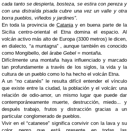
cada tanto se despierta, bosteza, se estira con pereza y
con una distraída pisada cubre una vez un valle y otra
borra pueblos, viñedos y jardines”.
En toda la provincia de
Catania
y en buena parte de la
Sicilia centro-oriental el Etna domina el espacio. Al
volcán activo más alto de Europa (3300 metros) le dicen,
en dialecto, “a muntagna” , aunque también es conocido
como Mongibello, del árabe
Gebel
= montaña.
Difícilmente una montaña haya influenciado y marcado
tan profundamente a través de los siglos, la vida y la
cultura de un pueblo como lo ha hecho el volcán Etna.
A un “no catanés” le resulta difícil entender el vínculo
que existe entre la ciudad, la población y el volcán: una
relación de odio-amor, un mismo lugar que puede dar
contemporáneamente muerte, destrucción, miedo... y
después trabajo, frutos y distracción gracias a un
particular conglomerado de pueblos.
Vivir en el “catanese” significa convivir con la lava y su
color negro que está presente en todas las