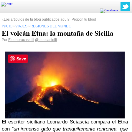
¿Los artículos de tu blog publicados aquí? ¡Propón tu blog!
INICIO
›
VIAJES
›
REGIONES DEL MUNDO
El volcán Etna: la montaña de Sicilia
Por
Eleonoracastelli
@eleocastelli
Save
El escritor siciliano
Leonardo Sciascia
compara el Etna
con
“un inmenso gato que tranquilamente ronronea, que