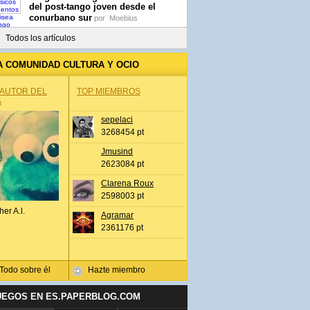
del post-tango joven desde el
conurbano sur
por
Moebius
Todos los artículos
A COMUNIDAD CULTURA Y OCIO
 AUTOR DEL
TOP MIEMBROS
A
sepelaci
3268454 pt
Jmusind
2623084 pt
Clarena Roux
2598003 pt
her A.l.
Agramar
2361176 pt
Todo sobre él
Hazte miembro
UEGOS EN ES.PAPERBLOG.COM