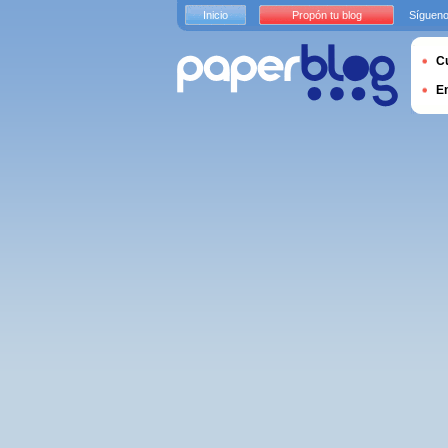
Inicio
Propón tu blog
Sígueno
Cu
E