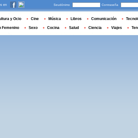
s en
Seudónimo
Contraseña
ltura y Ocio
Cine
Música
Libros
Comunicación
Tecnol
n Femenino
Sexo
Cocina
Salud
Ciencia
Viajes
Ten