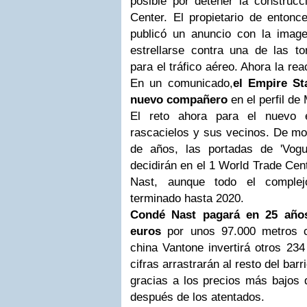
posible por detener la construcc
Center. El propietario de entonc
publicó un anuncio con la imag
estrellarse contra una de las tor
para el tráfico aéreo. Ahora la re
En un comunicado,
el Empire St
nuevo compañero
en el perfil de
El reto ahora para el nuevo e
rascacielos y sus vecinos. De m
de años, las portadas de 'Vog
decidirán en el 1 World Trade Cen
Nast, aunque todo el complej
terminado hasta 2020.
Condé Nast pagará en 25 años
euros
por unos 97.000 metros c
china Vantone invertirá otros 234
cifras arrastrarán al resto del bar
gracias a los precios más bajos 
después de los atentados.