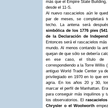
más que el Empire State Building,
desde el 11-S.
Al nuevo rascacielos aún le que
par de meses, se completará to
techo. La antena será despu
simbólica de los 1776 pies (54
de la Declaración de Indepen
Entonces será el rascacielos más a
mundo. Al menos contando la ante
quejan de que sólo se debería calcu
en ese caso, el título de 
correspondiendo a la Torre Willis 
antiguo World Trade Center ya de
privilegiado en 1970 en lo que e
agria. En los años 20 y 30, lo
marcar el perfil de Manhattan. Er
para conseguir más inquilinos y 
los observatorios. El
rascacielos
Chrysler o el Woolworth
empeza