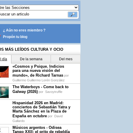
¿ Aún no eres miembro ?
Propón tu blog
OS MÁS LEÍDOS CULTURA Y OCIO
l día
De la semana
Del mes
«Cosmos y Psique. Indicios
para una nueva visión del
mundo», de Richard Tarnas
por
Guillermo Guillermo Lorén González
The Waterboys - Come back to
Galway (2026)
por
Savoytruffle
Hispanidad 2026 en Madrid:
conciertos de Sebastián Yatra y
Marta Sánchez en la Plaza de
España en octubre
por
David
Gallardo
Músicos argentos - Odisea
Tango XXII: el grito de rebeldía