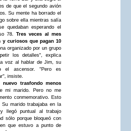
es de que el segundo avión
os. Su mente ha borrado el
go sobre ella mientras salía
se quedaban esperando el
iso 78.
Tres veces al mes
as y curiosos que pagan 10
ona organizado por un grupo
tir los detalles", explica
la voz al hablar de Jim, su
o el ascensor. "Pero es
r", insiste.
el
nuevo trasfondo menos
e mi marido. Pero no me
umento conmemorativo. Esto
 Su marido trabajaba en la
 llegó puntual al trabajo
nd sólo porque bloqueó con
ren que estuvo a punto de