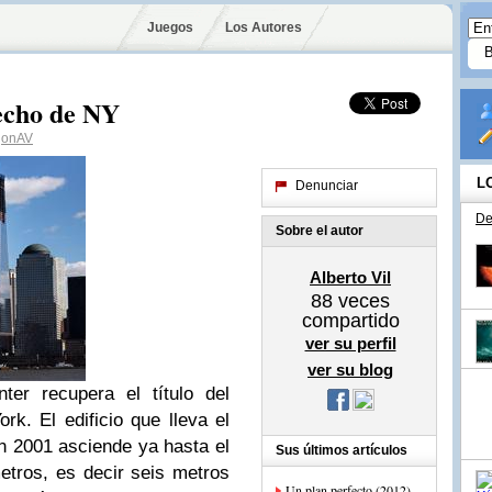
Juegos
Los Autores
techo de NY
jonAV
L
Denunciar
De
Sobre el autor
Alberto Vil
88
veces
compartido
ver su perfil
ver su blog
ter recupera el título del
k. El edificio que lleva el
n 2001 asciende ya hasta el
Sus últimos artículos
etros, es decir seis metros
Un plan perfecto (2012)