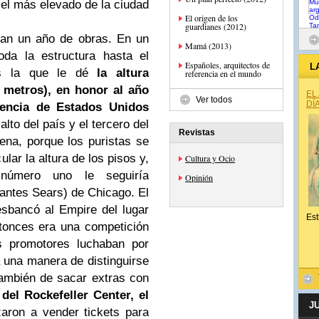
 el más elevado de la ciudad
El origen de los
guardianes (2012)
dan un año de obras. En un
Mamá (2013)
da la estructura hasta el
Españoles, arquitectos de
L
és la que le dé
la altura
referencia en el mundo
1 metros), en honor al año
EL
Ver todos
DÍ
dencia de Estados Unidos
lto del país y el tercero del
Revistas
na, porque los puristas se
lar la altura de los pisos y,
Cultura y Ocio
número uno le seguiría
Opinión
(antes Sears) de Chicago. El
sbancó al Empire del lugar
Est
ntonces era una competición
s promotores luchaban por
a una manera de distinguirse
también de sacar extras con
 del Rockefeller Center, el
J
ron a vender tickets para