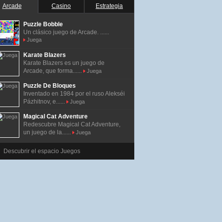
Arcade
Casino
Estrategia
Puzzle Bobble
Un clásico juego de Arcade. ......
Juega
Karate Blazers
Karate Blazers es un juego de
Arcade, que forma......
Juega
Puzzle De Bloques
Inventado en 1984 por el ruso Alekséi
Pázhitnov, e......
Juega
Magical Cat Adventure
Redescubre Magical Cat Adventure,
un juego de la......
Juega
Descubrir el espacio Juegos