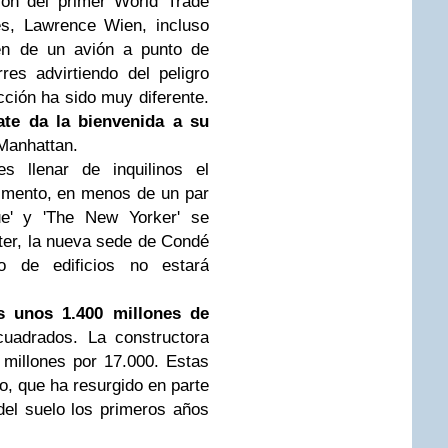
ión del primer World Trade
es, Lawrence Wien, incluso
en de un avión a punto de
res advirtiendo del peligro
acción ha sido muy diferente.
ate da la bienvenida a su
 Manhattan.
s llenar de inquilinos el
omento, en menos de un par
ue' y 'The New Yorker' se
ter, la nueva sede de Condé
o de edificios no estará
 unos 1.400 millones de
uadrados. La constructora
 millones por 17.000. Estas
rio, que ha resurgido en parte
del suelo los primeros años