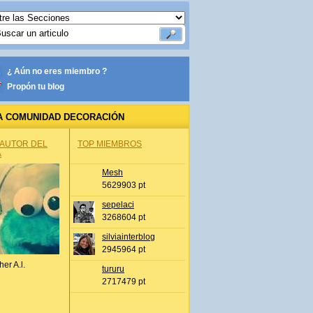
¿ Aún no eres miembro ?
Propón tu blog
A COMUNIDAD DECORACIÓN
 AUTOR DEL
TOP MIEMBROS
A
Mesh
5629903 pt
sepelaci
3268604 pt
silviainterblog
2945964 pt
her A.l.
tururu
2717479 pt