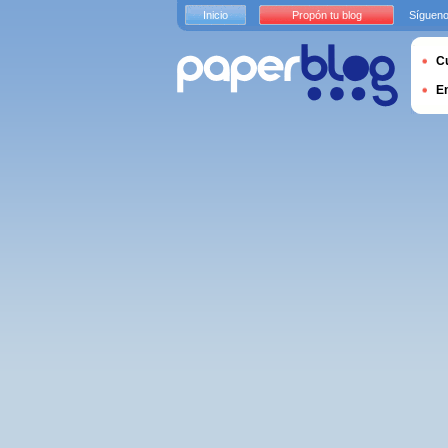
Inicio
Propón tu blog
Sígueno
Cu
E