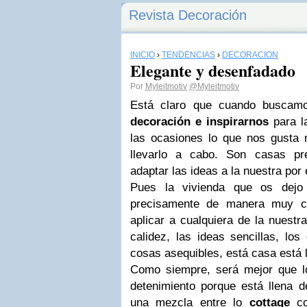
Revista Decoración
INICIO
›
TENDENCIAS
›
DECORACIÓN
Elegante y desenfadado
Por
Myleitmotiv
@Myleitmotiv
Está claro que cuando buscam
decoración e inspirarnos
para l
las ocasiones lo que nos gust
llevarlo a cabo. Son casas p
adaptar las ideas a la nuestra por
Pues la vivienda que os dejo
precisamente de manera muy ce
aplicar a cualquiera de la nuestr
calidez, las ideas sencillas, los
cosas asequibles, está casa está l
Como siempre, será mejor que l
detenimiento porque está llena d
una mezcla entre lo
cottage
co