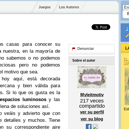
Juegos
Los Autores
os casas para conocer su
L
Denunciar
a nuestra, en la mayoría de
a no sabemos o no podemos
EL
Sobre el autor
DÍ
reciosas pero no podemos
 el motivo que sea.
 hoy aquí, está decorada
rcana y bien válida para
as. Si lo que os gusta es la
Myleitmotiv
espacios luminosos
y las
217
veces
compartido
lena de soluciones así.
Est
ver su perfil
o veáis y advierto que con
ver su blog
e detalles y muchos. Tiene
n su correspondiente aire