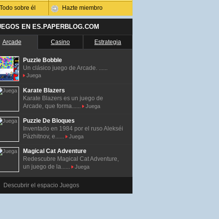
Todo sobre él
Hazte miembro
UEGOS EN ES.PAPERBLOG.COM
Arcade
Casino
Estrategia
Puzzle Bobble
Un clásico juego de Arcade. ......
Juega
Karate Blazers
Karate Blazers es un juego de
Arcade, que forma......
Juega
Puzzle De Bloques
Inventado en 1984 por el ruso Alekséi
Pázhitnov, e......
Juega
Magical Cat Adventure
Redescubre Magical Cat Adventure,
un juego de la......
Juega
Descubrir el espacio Juegos