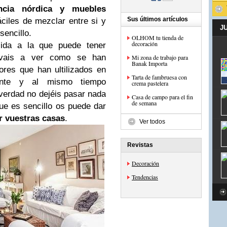
ncia nórdica y muebles
Sus últimos artículos
áciles de mezclar entre si y
J
sencillo.
OLHOM tu tienda de
decoración
cida a la que puede tener
 vais a ver como se han
Mi zona de trabajo para
Banak Importa
ores que han ultilizados en
Tarta de fambruesa con
ante y al mismo tiempo
crema pastelera
erdad no dejéis pasar nada
Casa de campo para el fin
de semana
ue es sencillo os puede dar
r vuestras casas
.
Ver todos
Revistas
Decoración
Tendencias