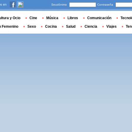
s en
Seudónimo
Contraseña
ltura y Ocio
Cine
Música
Libros
Comunicación
Tecnol
n Femenino
Sexo
Cocina
Salud
Ciencia
Viajes
Ten