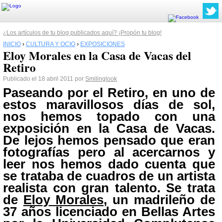
¿Los artículos de tu blog publicados aquí? ¡Propón tu blog!
INICIO
›
CULTURA Y OCIO
›
EXPOSICIONES
Eloy Morales en la Casa de Vacas del
Retiro
Publicado el 18 abril 2011 por
Smilinglook
Paseando por el
Retiro,
en uno de
estos maravillosos días de sol,
nos hemos topado con una
exposición en la
Casa de Vacas
.
De lejos hemos pensado que eran
fotografías pero al acercarnos y
leer nos hemos dado cuenta que
se trataba de cuadros de un artista
realista con gran talento. Se trata
de
Eloy Morales
, un madrileño de
37 años licenciado en Bellas Artes