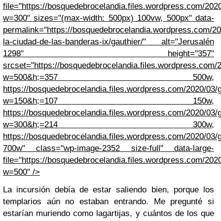
file="https://bosquedebrocelandia.files.wordpress.com/2020
w=300" sizes="(max-width: 500px) 100vw, 500px" data-
permalink="https://bosquedebrocelandia.wordpress.com/20
la-ciudad-de-las-banderas-ix/gauthier/" alt="Jerusalén
1298" height="357"
srcset="https://bosquedebrocelandia.files.wordpress.com/2
w=500&h;=357 500w,
https://bosquedebrocelandia.files.wordpress.com/2020/03/g
w=150&h;=107 150w,
https://bosquedebrocelandia.files.wordpress.com/2020/03/g
w=300&h;=214 300w,
https://bosquedebrocelandia.files.wordpress.com/2020/03/g
700w" class="wp-image-2352 size-full" data-large-
file="https://bosquedebrocelandia.files.wordpress.com/2020
w=500" />
La incursión debía de estar saliendo bien, porque los
templarios aún no estaban entrando. Me pregunté si
estarían muriendo como lagartijas, y cuántos de los que