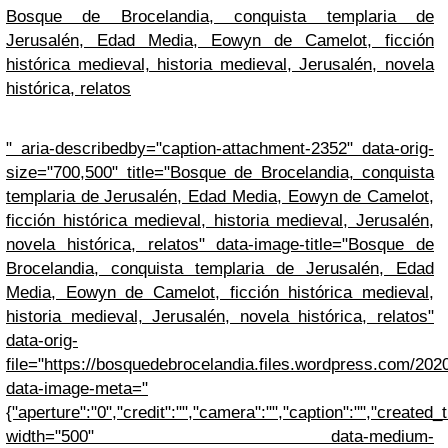
Bosque de Brocelandia, conquista templaria de
Jerusalén, Edad Media, Eowyn de Camelot, ficción
histórica medieval, historia medieval, Jerusalén, novela
histórica, relatos
" aria-describedby="caption-attachment-2352" data-orig-
size="700,500" title="Bosque de Brocelandia, conquista
templaria de Jerusalén, Edad Media, Eowyn de Camelot,
ficción histórica medieval, historia medieval, Jerusalén,
novela histórica, relatos" data-image-title="Bosque de
Brocelandia, conquista templaria de Jerusalén, Edad
Media, Eowyn de Camelot, ficción histórica medieval,
historia medieval, Jerusalén, novela histórica, relatos"
data-orig-
file="https://bosquedebrocelandia.files.wordpress.com/2020
data-image-meta="
{"aperture":"0","credit":"","camera":"","caption":"","created_t
width="500" data-medium-