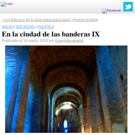
¿Los artículos de tu blog publicados aquí? ¡Propón tu blog!
INICIO
›
SOCIEDAD
›
POLÍTICA
En la ciudad de las banderas IX
Publicado el 16 marzo 2020 por
Eowyndecamelot