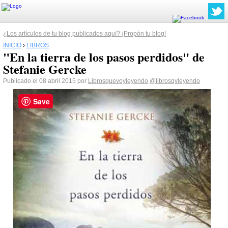
¿Los artículos de tu blog publicados aquí? ¡Propón tu blog!
INICIO
›
LIBROS
"En la tierra de los pasos perdidos" de
Stefanie Gercke
Publicado el 08 abril 2015 por
Librosquevoyleyendo
@librosqvleyendo
Save