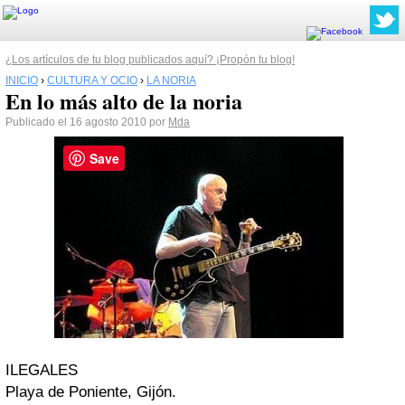
¿Los artículos de tu blog publicados aquí? ¡Propón tu blog!
INICIO
›
CULTURA Y OCIO
›
LA NORIA
En lo más alto de la noria
Publicado el 16 agosto 2010 por
Mda
Save
ILEGALES
Playa de Poniente, Gijón.