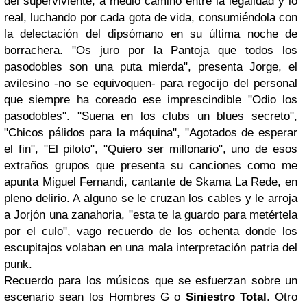
del superviviente, a medio camino entre la legalidad y lo
real, luchando por cada gota de vida, consumiéndola con
la delectación del dipsómano en su última noche de
borrachera. "Os juro por la Pantoja que todos los
pasodobles son una puta mierda", presenta Jorge, el
avilesino -no se equivoquen- para regocijo del personal
que siempre ha coreado ese imprescindible "Odio los
pasodobles". "Suena en los clubs un blues secreto",
"Chicos pálidos para la máquina", "Agotados de esperar
el fin", "El piloto", "Quiero ser millonario", uno de esos
extraños grupos que presenta su canciones como me
apunta Miguel Fernandi, cantante de Skama La Rede, en
pleno delirio. A alguno se le cruzan los cables y le arroja
a Jorjón una zanahoria, "esta te la guardo para metértela
por el culo", vago recuerdo de los ochenta donde los
escupitajos volaban en una mala interpretación patria del
punk.
Recuerdo para los músicos que se esfuerzan sobre un
escenario sean los Hombres G o
Siniestro Total
. Otro