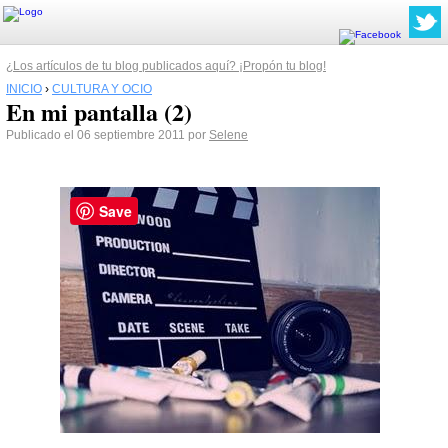
¿Los artículos de tu blog publicados aquí? ¡Propón tu blog!
INICIO
›
CULTURA Y OCIO
En mi pantalla (2)
Publicado el 06 septiembre 2011 por
Selene
Save