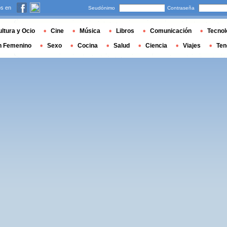
s en
Seudónimo
Contraseña
ltura y Ocio
Cine
Música
Libros
Comunicación
Tecnol
n Femenino
Sexo
Cocina
Salud
Ciencia
Viajes
Ten