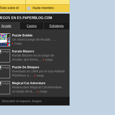
Todo sobre él
Hazte miembro
UEGOS EN ES.PAPERBLOG.COM
Arcade
Casino
Estrategia
Puzzle Bobble
Un clásico juego de Arcade. ......
Juega
Karate Blazers
Karate Blazers es un juego de
Arcade, que forma......
Juega
Puzzle De Bloques
Inventado en 1984 por el ruso Alekséi
Pázhitnov, e......
Juega
Magical Cat Adventure
Redescubre Magical Cat Adventure,
un juego de la......
Juega
Descubrir el espacio Juegos