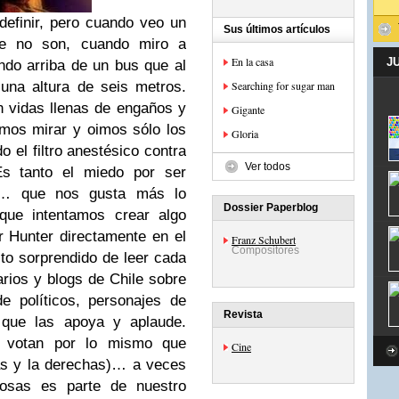
definir, pero cuando veo un
Sus últimos artículos
ue no son, cuando miro a
En la casa
J
ndo arriba de un bus que al
una altura de seis metros.
Searching for sugar man
 vidas llenas de engaños y
Gigante
mos mirar y oimos sólo los
Gloria
o el filtro anestésico contra
Ver todos
Es tanto el miedo por ser
ar… que nos gusta más lo
Dossier Paperblog
 que intentamos crear algo
 Hunter directamente en el
Franz Schubert
Compositores
to sorprendido de leer cada
rios y blogs de Chile sobre
de políticos, personajes de
Revista
 que las apoya y aplaude.
r votan por lo mismo que
Cine
das y la derechas)… a veces
osas es parte de nuestro