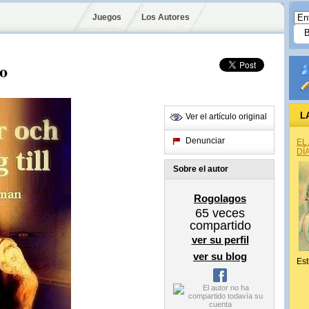
Juegos
Los Autores
so
L
Ver el artículo original
Denunciar
EL
DÍ
Sobre el autor
Rogolagos
65
veces
compartido
ver su perfil
ver su blog
Est