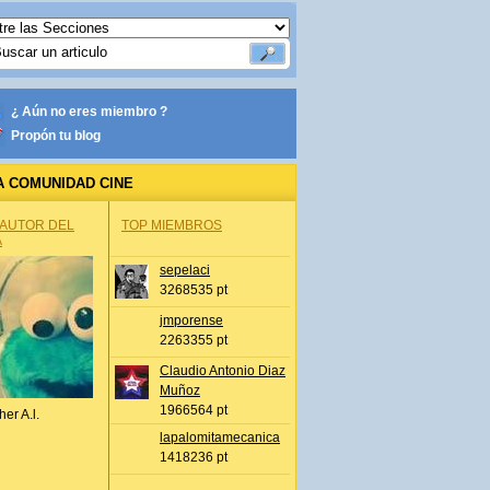
¿ Aún no eres miembro ?
Propón tu blog
A COMUNIDAD CINE
 AUTOR DEL
TOP MIEMBROS
A
sepelaci
3268535 pt
jmporense
2263355 pt
Claudio Antonio Diaz
Muñoz
1966564 pt
her A.l.
lapalomitamecanica
1418236 pt