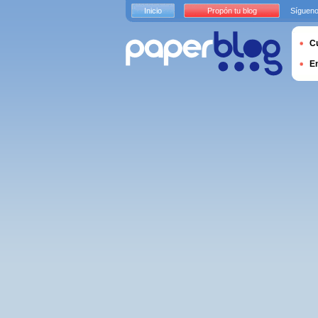
Inicio
Propón tu blog
Sígueno
Cu
E