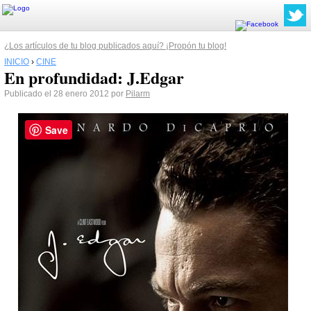
¿Los artículos de tu blog publicados aquí? ¡Propón tu blog!
INICIO
›
CINE
En profundidad: J.Edgar
Publicado el 28 enero 2012 por
Pilarm
Save