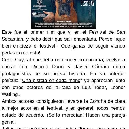
Este fue el primer film que vi en el Festival de San
Sebastian, y debo decir que salí encantada. Pensé: ¡que
bien empieza el festival! ¡Que ganas de seguir viendo
perlas como ésta!
Cesc Gay
, al que debo reconocer no conocía, vuelve a
contar con
Ricardo Darin
y
Javier Cámara
como
protagonistas de su nueva historia. En su anterior
película "
Una pistola en cada mano
" ya aparecían junto
con otros actores de la talla de Luis Tosar, Leonor
Watling..
Ambos actores consiguieron llevarse la Concha de plata
a mejor actor en el festival, y en general, todos hemos
estado de acuerdo, ¡Se lo merecían! Hacen una pareja
genial.
Julian esta enfermo y su amigo Tomas, que vive en