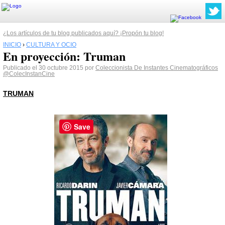
¿Los artículos de tu blog publicados aquí? ¡Propón tu blog!
INICIO
›
CULTURA Y OCIO
En proyección: Truman
Publicado el 30 octubre 2015 por
Coleccionista De Instantes Cinematográficos
@ColecInstanCine
TRUMAN
Save