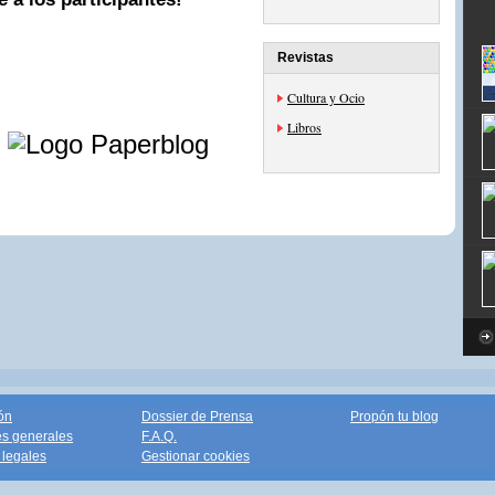
Revistas
Cultura y Ocio
e
Libros
ón
Dossier de Prensa
Propón tu blog
s generales
F.A.Q.
legales
Gestionar cookies