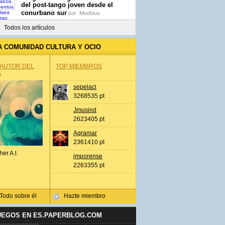
del post-tango joven desde el
conurbano sur
por
Moebius
Todos los artículos
A COMUNIDAD CULTURA Y OCIO
 AUTOR DEL
TOP MIEMBROS
A
sepelaci
3268535 pt
Jmusind
2623405 pt
Agramar
2361410 pt
her A.l.
jmporense
2263355 pt
Todo sobre él
Hazte miembro
UEGOS EN ES.PAPERBLOG.COM