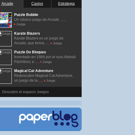
Arcade
Casino
Estrategia
Puzzle Bobble
Un clásico juego de Arcade. ......
Juega
Karate Blazers
Karate Blazers es un juego de
Arcade, que forma......
Juega
Puzzle De Bloques
Inventado en 1984 por el ruso Alekséi
Pázhitnov, e......
Juega
Magical Cat Adventure
Redescubre Magical Cat Adventure,
un juego de la......
Juega
Descubrir el espacio Juegos