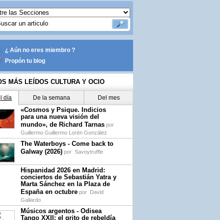
¿ Aún no eres miembro ?
Propón tu blog
OS MÁS LEÍDOS CULTURA Y OCIO
l día
De la semana
Del mes
«Cosmos y Psique. Indicios
para una nueva visión del
mundo», de Richard Tarnas
por
Guillermo Guillermo Lorén González
The Waterboys - Come back to
Galway (2026)
por
Savoytruffle
Hispanidad 2026 en Madrid:
conciertos de Sebastián Yatra y
Marta Sánchez en la Plaza de
España en octubre
por
David
Gallardo
Músicos argentos - Odisea
Tango XXII: el grito de rebeldía