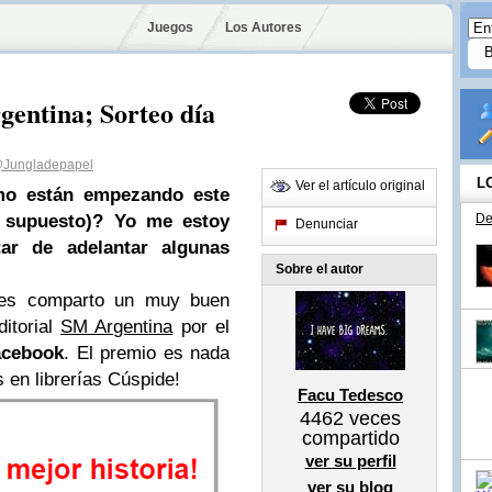
Juegos
Los Autores
gentina; Sorteo día
Jungladepapel
L
Ver el artículo original
o están empezando este
r supuesto)? Yo me estoy
De
Denunciar
ar de adelantar algunas
Sobre el autor
les comparto un muy buen
ditorial
SM Argentina
por el
acebook
. El premio es nada
en librerías Cúspide!
Facu Tedesco
4462
veces
compartido
ver su perfil
ver su blog