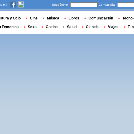
s en
Seudónimo
Contraseña
ltura y Ocio
Cine
Música
Libros
Comunicación
Tecnol
n Femenino
Sexo
Cocina
Salud
Ciencia
Viajes
Ten