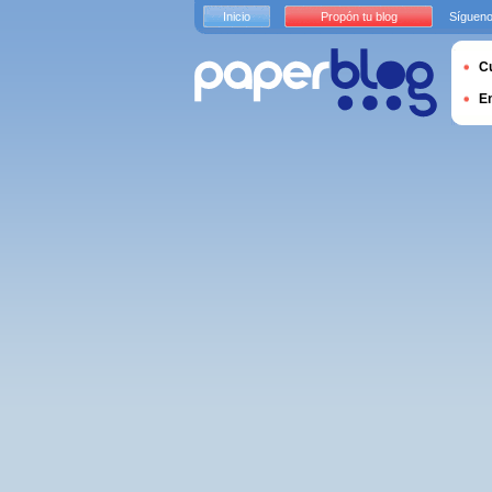
Inicio
Propón tu blog
Sígueno
Cu
E