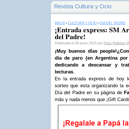
Revista Cultura y Ocio
INICIO
›
CULTURA Y OCIO
›
DÍA DEL PADRE
¡Entrada express: SM Ar
del Padre!
Publicado el 09 junio 2015 por
Facu Tedesco
@
¡Muy buenos días people!
¿Com
día de paro (en Argentina po
dedicando a descansar y trat
lecturas.
En la entrada express de hoy 
sorteo que esta organizando la e
Día del Padre en su página de
F
más y nada menos que ¡Gift Cards 