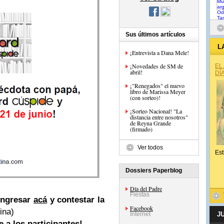
Sus últimos artículos
L
¡Entrevista a Dana Mele!
¡Novedades de SM de
EL
abril!
DÍ
¡"Renegados" el nuevo
libro de Marissa Meyer
(con sorteo)!
¡Sorteo Nacional! "La
distancia entre nosotros"
de Reyna Grande
(firmado)
Ver todos
Est
Dossiers Paperblog
Día del Padre
Fiestas
 ingresar
acá
y contestar la
Facebook
ina)
Internet
J
 a los participantes!