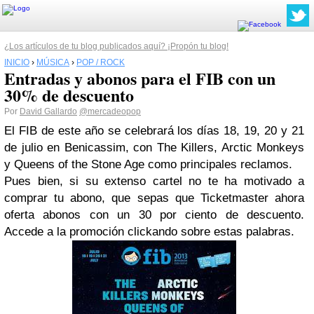
¿Los artículos de tu blog publicados aquí? ¡Propón tu blog!
INICIO
›
MÚSICA
›
POP / ROCK
Entradas y abonos para el FIB con un
30% de descuento
Por
David Gallardo
@mercadeopop
El FIB de este año se celebrará los días 18, 19, 20 y 21
de julio en Benicassim, con The Killers, Arctic Monkeys
y Queens of the Stone Age como principales reclamos.
Pues bien, si su extenso cartel no te ha motivado a
comprar tu abono, que sepas que Ticketmaster ahora
oferta abonos con un 30 por ciento de descuento.
Accede a la promoción clickando sobre estas palabras.