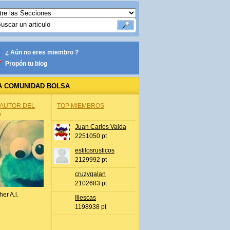
¿ Aún no eres miembro ?
Propón tu blog
A COMUNIDAD BOLSA
 AUTOR DEL
TOP MIEMBROS
A
Juan Carlos Valda
2251050 pt
estilosrusticos
2129992 pt
cruzygalan
2102683 pt
her A.l.
Illescas
1198938 pt