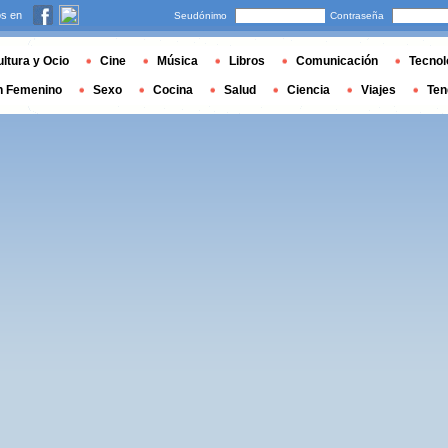
s en
Seudónimo
Contraseña
ltura y Ocio
Cine
Música
Libros
Comunicación
Tecnol
n Femenino
Sexo
Cocina
Salud
Ciencia
Viajes
Ten