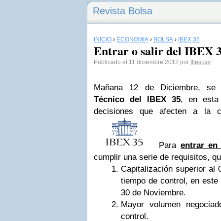
Revista Bolsa
INICIO
›
ECONOMÍA
›
BOLSA
›
IBEX 35
Entrar o salir del IBEX 
Publicado el 11 diciembre 2012 por
Illescas
Mañana 12 de Diciembre, se
Técnico del IBEX 35
, en esta
decisiones que afecten a la 
Para
entrar en
cumplir una serie de requisitos, q
Capitalización superior al
tiempo de control, en este
30 de Noviembre.
Mayor volumen negociado
control.