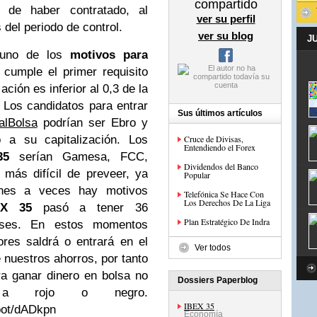
compartido
o de haber contratado, al
ver su perfil
 del periodo de control.
ver su blog
J
 uno de los
motivos para
cumple el primer requisito
ación es inferior al 0,3 de la
. Los candidatos para entrar
Sus últimos artículos
alBolsa
podrían ser Ebro y
 a su capitalización. Los
Cruce de Divisas,
Entendiendo el Forex
35
serían Gamesa, FCC,
Dividendos del Banco
más difícil de preveer, ya
Popular
nes a veces hay motivos
Telefónica Se Hace Con
Los Derechos De La Liga
EX 35
pasó a tener 36
Plan Estratégico De Indra
ses. En estos momentos
res saldrá o entrará en el
Ver todos
 nuestros ahorros, por tanto
a ganar dinero en bolsa no
Dossiers Paperblog
r a rojo o negro.
IBEX 35
spot/dADkpn
Economía