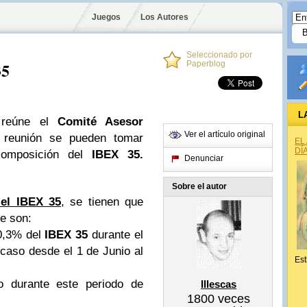
Juegos
Los Autores
Seleccionado por
35
Paperblog
L
 reúne el
Comité Asesor
Ver el artículo original
 reunión se pueden tomar
EL
DÍ
composición del
IBEX 35
.
Denunciar
Sobre el autor
 el IBEX 35
, se tienen que
ue son:
 0,3% del
IBEX 35
durante el
 caso desde el 1 de Junio al
Est
 durante este periodo de
Illescas
1800
veces