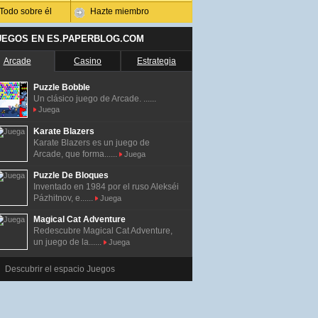
Todo sobre él
Hazte miembro
UEGOS EN ES.PAPERBLOG.COM
Arcade
Casino
Estrategia
Puzzle Bobble
Un clásico juego de Arcade. ......
Juega
Karate Blazers
Karate Blazers es un juego de
Arcade, que forma......
Juega
Puzzle De Bloques
Inventado en 1984 por el ruso Alekséi
Pázhitnov, e......
Juega
Magical Cat Adventure
Redescubre Magical Cat Adventure,
un juego de la......
Juega
Descubrir el espacio Juegos