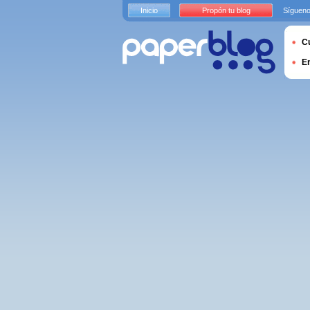
Inicio
Propón tu blog
Sígueno
Cu
E