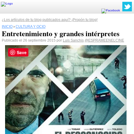
¿Los artículos de tu blog publicados aquí? ¡Propón tu blog!
INICIO
›
CULTURA Y OCIO
Entretenimiento y grandes intérpretes
Publicado el 26 septiembre 2015 por
Luis Sanchis
@ESPRAMEENELCINE
Save