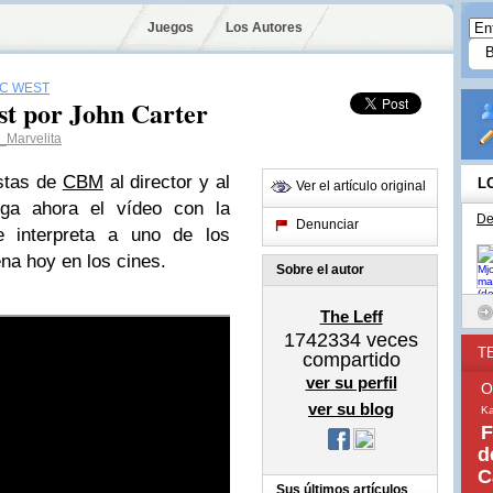
Juegos
Los Autores
IC WEST
st por John Carter
Marvelita
istas de
CBM
al director y al
L
Ver el artículo original
ega ahora el vídeo con la
De
Denunciar
e interpreta a uno de los
ena hoy en los cines.
Sobre el autor
The Leff
1742334
veces
T
compartido
ver su perfil
O
ver su blog
Ka
F
d
C
Sus últimos artículos