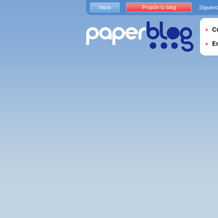
Inicio
Propón tu blog
Sígueno
Cu
E