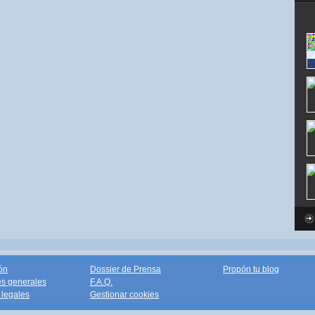
ón
Dossier de Prensa
Propón tu blog
s generales
F.A.Q.
legales
Gestionar cookies