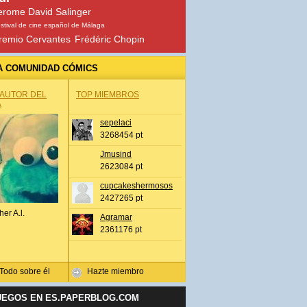
erome David Salinger
stival de cine español de Málaga
remio Cervantes
Frédéric Chopin
A COMUNIDAD CÓMICS
 AUTOR DEL
TOP MIEMBROS
A
sepelaci
3268454 pt
Jmusind
2623084 pt
cupcakeshermosos
2427265 pt
her A.l.
Agramar
2361176 pt
Todo sobre él
Hazte miembro
UEGOS EN ES.PAPERBLOG.COM