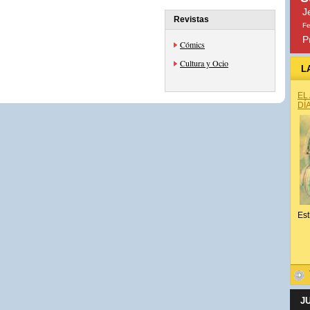
J
Revistas
Fe
P
Cómics
Cultura y Ocio
L
EL
DÍ
Est
J