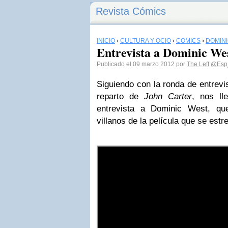
Revista Cómics
INICIO
›
CULTURA Y OCIO
›
CÓMICS
›
DOMIN
Entrevista a Dominic We
Publicado el 09 marzo 2012 por
The Leff
@Esp_
Siguiendo con la ronda de entrev
reparto de
John Carter
, nos ll
entrevista a Dominic West, qu
villanos de la película que se estr