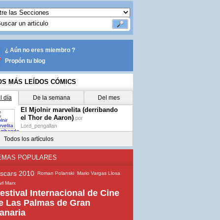
¿ Aún no eres miembro ?
Propón tu blog
OS MÁS LEÍDOS CÓMICS
l día
De la semana
Del mes
El Mjolnir marvelita (derribando
el Thor de Aaron)
por
Lord_pengallan
Todos los artículos
EMAS POPULARES
scars 2010
Roman Polanski
Mario Vargas Llosa
rl Marx
estival Internacional de Cine
e Las Palmas de Gran
anaria