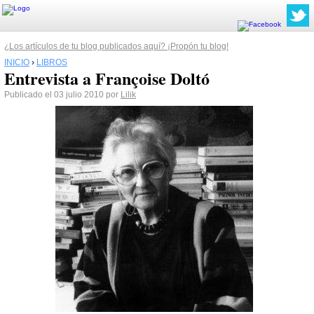
¿Los artículos de tu blog publicados aquí? ¡Propón tu blog!
INICIO
›
LIBROS
Entrevista a Françoise Doltó
Publicado el 03 julio 2010 por
Lilik