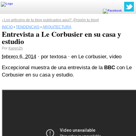
¿Los artículos de tu blog publicados aquí? ¡Propón tu blog!
INICIO
›
TENDENCIAS
›
ARQUITECTURA
Entrevista a Le Corbusier en su casa y
estudio
Por
Karen2h
febrero 6, 2014
· por
textosa
· en
Le corbusier, video
Excepcional muestra de una entrevista de la
BBC
con Le
Corbusier en su casa y estudio.