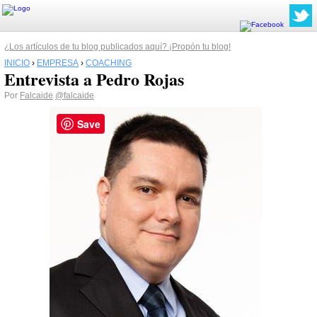
¿Los artículos de tu blog publicados aquí? ¡Propón tu blog!
INICIO
›
EMPRESA
›
COACHING
Entrevista a Pedro Rojas
Por
Falcaide
@falcaide
Save