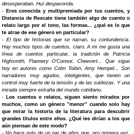
desesperaban. Huí despavorida.
-
Eres conocida y multipremiada por tus cuentos, y
Distancia de Rescate tiene también algo de cuento o
relato largo por el tono, las formas... ¿qué es lo que
te atrae de ese género en particular?
-
El tipo de historias que se narran, su contundencia.
Hay muchos tipos de cuentos, claro. A mi me gusta una
línea de cuentos particular, la tradición de Patricia
Highsmith, Flannery O'Connor, Cheevert... Que sigue
hoy en autores como Colm Toibin, Amy Hempel... Son
narradores muy agudos, inteligentes, que tienen un
control muy fuerte de la tensión y de las sutilezas. Y una
mirada siempre extraña del mundo cotidiano.
-
Los cuentos o relatos, siguen siento mirados por
muchos, como un género "menor" cuando solo hay
que mirar la historia de la literatura para descubrir
grandes títulos entre ellos. ¿Qué les dirían a los que
aún piensan de este modo?
-
No hace más de un par de años que, pro primera vez,