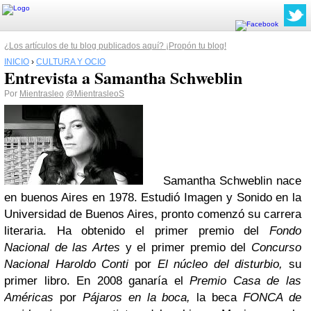
¿Los artículos de tu blog publicados aquí? ¡Propón tu blog!
INICIO
›
CULTURA Y OCIO
Entrevista a Samantha Schweblin
Por
Mientrasleo
@MientrasleoS
Samantha Schweblin nace
en buenos Aires en 1978. Estudió Imagen y Sonido en la
Universidad de Buenos Aires, pronto comenzó su carrera
literaria. Ha obtenido el primer premio del
Fondo
Nacional de las Artes
y el primer premio del
Concurso
Nacional Haroldo Conti
por
El núcleo del disturbio,
su
primer libro. En 2008 ganaría el
Premio Casa de las
Américas
por
Pájaros en la boca,
la beca
FONCA de