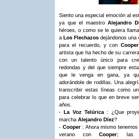
Siento una especial emoción al est
ya que el maestro
Alejandro D
héroes, o como se le quiera llama
a
Los Flechazos
dejándonos una c
para el recuerdo, y con
Cooper
artista que ha hecho de su carrer
con un talento único para cre
redondas y del que siempre est
que le venga en gana, ya que
adorándole de rodillas. Una alegr
transcribir estas líneas como 
para celebrar lo que en breve se
años.
· La Voz Telúrica
: ¿Que proye
marcha
Alejandro Díez
?
-
Cooper
: Ahora mismo tenemos 
verano con
Cooper
; las