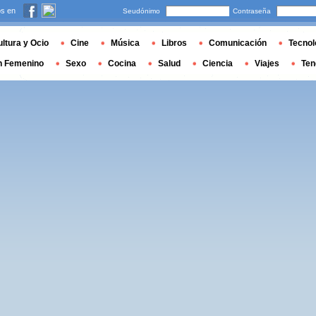
s en
Seudónimo
Contraseña
ltura y Ocio
Cine
Música
Libros
Comunicación
Tecnol
n Femenino
Sexo
Cocina
Salud
Ciencia
Viajes
Ten