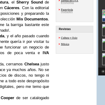
Subida del IVA
ntura
, el
Sherry Sound
de
Economía
 en
Cáceres
. Con la editorial
Fuengirola
ciudades
posiciones y preparando la
 colección
Mis Documentos
.
e la barriga bastante este
Revistas
nado!.
ada
, y el año pasado cuando
Cultura y Ocio
ente quería ir por visitar tu
Música
ue funcionar un negocio de
ados de poca venta e
IVA
nda, cerramos
Chelsea
justo
hace ya muchos años. No se
cios de discos, no tengo ni
ne a todo este despropósito
digitales, pero me temo que
o
Cooper
de ser catalogado