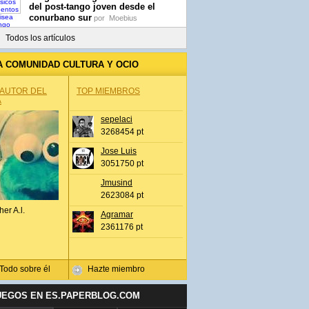
del post-tango joven desde el
conurbano sur
por
Moebius
Todos los artículos
A COMUNIDAD CULTURA Y OCIO
 AUTOR DEL
TOP MIEMBROS
A
sepelaci
3268454 pt
Jose Luis
3051750 pt
Jmusind
2623084 pt
her A.l.
Agramar
2361176 pt
Todo sobre él
Hazte miembro
UEGOS EN ES.PAPERBLOG.COM