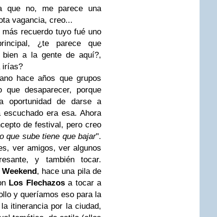
ra que no, me parece una
ta vagancia, creo...
e más recuerdo tuyo fué uno
incipal, ¿te parece que
n bien a la gente de aquí?,
 irías?
rano hace años que grupos
 que desaparecer, porque
ca oportunidad de darse a
a escuchado era esa. Ahora
cepto de festival, pero creo
lo que sube tiene que bajar
".
les, ver amigos, ver algunos
resante, y también tocar.
e Weekend
, hace una pila de
con
Los Flechazos
a tocar a
rollo y queríamos eso para la
la itinerancia por la ciudad,