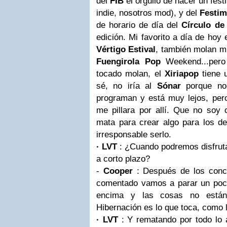
del
FIB
el orgullo de hacer un festi
indie, nosotros mod), y del
Festi
de horario de día del
Círculo de
edición. Mi favorito a día de hoy
Vértigo Estival
, también molan m
Fuengirola
Pop
Weekend...pero
tocado molan, el
Xiriapop
tiene 
sé, no iría al
Sónar
porque no
programan y está muy lejos, per
me pillara por allí. Que no soy 
mata para crear algo para los 
irresponsable serlo.
· LVT
: ¿Cuando podremos disfruta
a corto plazo?
-
Cooper
: Después de los conci
comentado vamos a parar un poc
encima y las cosas no están
Hibernación es lo que toca, como 
· LVT
: Y rematando por todo lo 