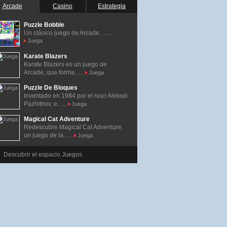
Arcade
Casino
Estrategia
Puzzle Bobble
Un clásico juego de Arcade. ......
Juega
Karate Blazers
Karate Blazers es un juego de
Arcade, que forma......
Juega
Puzzle De Bloques
Inventado en 1984 por el ruso Alekséi
Pázhitnov, e......
Juega
Magical Cat Adventure
Redescubre Magical Cat Adventure,
un juego de la......
Juega
Descubrir el espacio Juegos