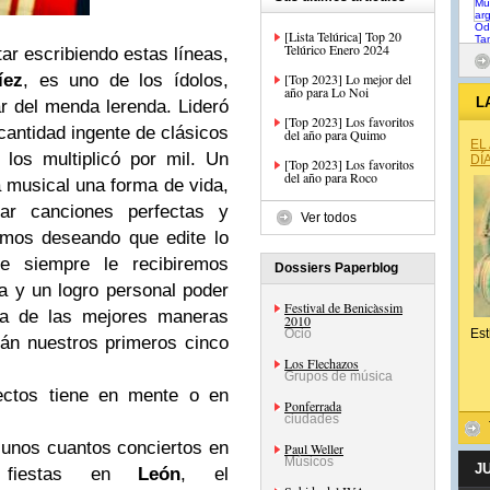
[Lista Telúrica] Top 20
Telúrico Enero 2024
ar escribiendo estas líneas,
íez
, es uno de los ídolos,
[Top 2023] Lo mejor del
año para Lo Noi
L
r del menda lerenda. Lideró
[Top 2023] Los favoritos
antidad ingente de clásicos
del año para Quimo
EL
los multiplicó por mil. Un
DÍ
[Top 2023] Los favoritos
del año para Roco
a musical una forma de vida,
ar canciones perfectas y
Ver todos
amos deseando que edite lo
 siempre le recibiremos
Dossiers Paperblog
ía y un logro personal poder
Festival de Benicàssim
una de las mejores maneras
2010
Ocio
Est
rán nuestros primeros cinco
Los Flechazos
Grupos de música
ctos tiene en mente o en
Ponferrada
ciudades
unos cuantos conciertos en
Paul Weller
Músicos
J
 fiestas en
León
, el