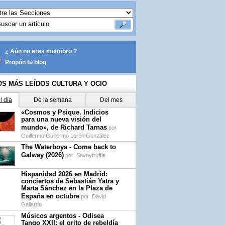
¿ Aún no eres miembro ?
Propón tu blog
OS MÁS LEÍDOS CULTURA Y OCIO
l día
De la semana
Del mes
«Cosmos y Psique. Indicios
para una nueva visión del
mundo», de Richard Tarnas
por
Guillermo Guillermo Lorén González
The Waterboys - Come back to
Galway (2026)
por
Savoytruffle
Hispanidad 2026 en Madrid:
conciertos de Sebastián Yatra y
Marta Sánchez en la Plaza de
España en octubre
por
David
Gallardo
Músicos argentos - Odisea
Tango XXII: el grito de rebeldía