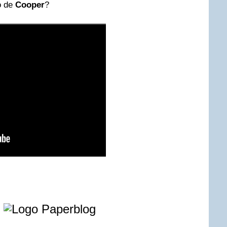
o de
Cooper
?
e