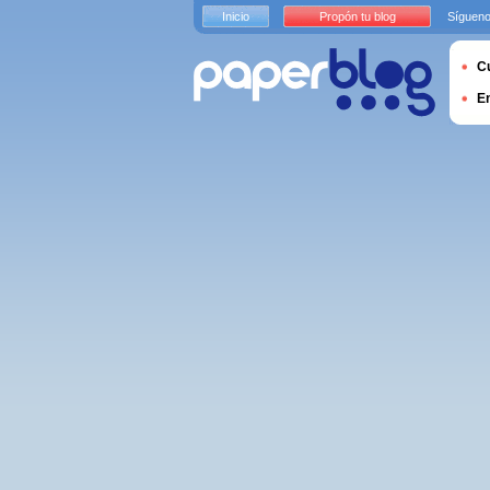
Inicio
Propón tu blog
Sígueno
Cu
E