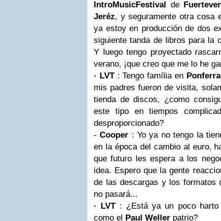
IntroMusicFestival
de
Fuerteve
Jeréz
, y seguramente otra cosa
ya estoy en producción de dos ex
siguiente tanda de libros para la
Y luego tengo proyectado rascarm
verano, ¡que creo que me lo he ga
· LVT
: Tengo família en
Ponferr
mis padres fueron de visita, solam
tienda de discos, ¿como consig
este tipo en tiempos complic
desproporcionado?
-
Cooper
: Yo ya no tengo la tie
en la época del cambio al euro, 
que futuro les espera a los nego
idea. Espero que la gente reaccio
de las descargas y los formatos 
no pasará...
· LVT
: ¿Está ya un poco hart
como el
Paul Weller
patrio?