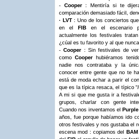
-
Cooper
: Mentiría si te dije
comparación demasiado fácil, deno
· LVT
: Uno de los conciertos qu
en el
FIB
en el escenario pr
actualmente los festivales trata
¿cúal es tu favorito y al que nunca
-
Cooper
: Sin festivales de ve
como
Cooper
hubiéramos tenido
nadie nos contrataba y la úni
conocer entre gente que no te h
está de moda echar a parir el con
que es la típica resaca, el típico "
A mi si que me gusta ir a festiva
grupos, charlar con gente inte
Cuando nos inventamos el
Purpl
años, fue porque habíamos ido 
otros festivales y nos gustaba el 
escena mod : copiamos del
BAM