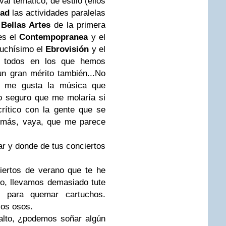
val temático, de estilo (ellos
mad
las actividades paralelas
 Bellas Artes
de la primera
 es el
Contempopranea
y el
uchísimo el
Ebrovisión
y el
 todos en los que hemos
un gran mérito también...No
 me gusta la música que
o seguro que me molaría si
crítico con la gente que se
demás, vaya, que me parece
r y donde de tus conciertos
ertos de verano que te he
o, llevamos demasiado tute
 para quemar cartuchos.
los osos.
alto, ¿podemos soñar algún