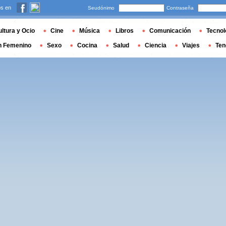
s en
Seudónimo
Contraseña
ltura y Ocio
Cine
Música
Libros
Comunicación
Tecnol
n Femenino
Sexo
Cocina
Salud
Ciencia
Viajes
Ten