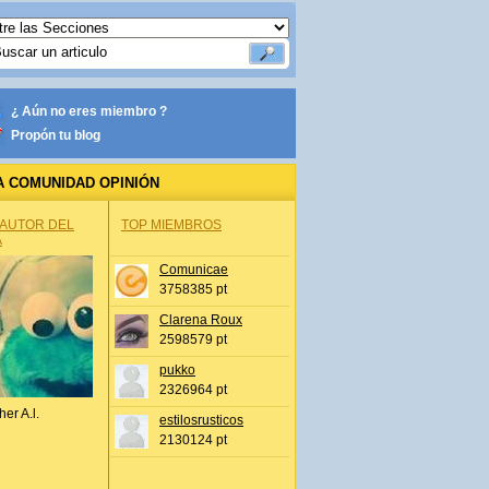
¿ Aún no eres miembro ?
Propón tu blog
A COMUNIDAD OPINIÓN
 AUTOR DEL
TOP MIEMBROS
A
Comunicae
3758385 pt
Clarena Roux
2598579 pt
pukko
2326964 pt
her A.l.
estilosrusticos
2130124 pt