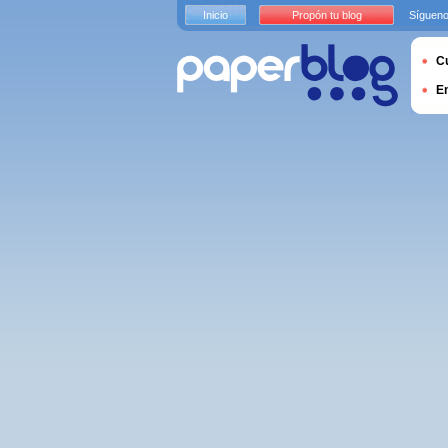
Inicio
Propón tu blog
Sígueno
Cu
E