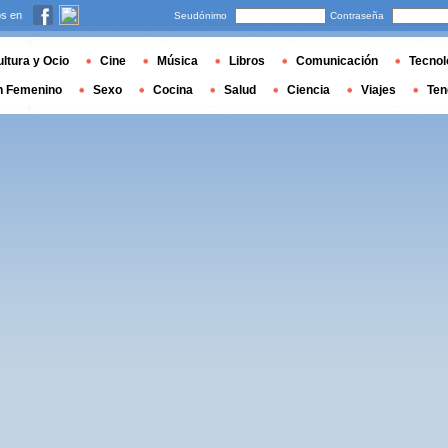
s en
Seudónimo
Contraseña
ltura y Ocio
Cine
Música
Libros
Comunicación
Tecnol
n Femenino
Sexo
Cocina
Salud
Ciencia
Viajes
Ten