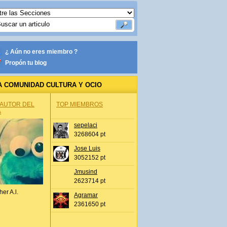
¿ Aún no eres miembro ?
Propón tu blog
A COMUNIDAD CULTURA Y OCIO
 AUTOR DEL
TOP MIEMBROS
A
sepelaci
3268604 pt
Jose Luis
3052152 pt
Jmusind
2623714 pt
her A.l.
Agramar
2361650 pt