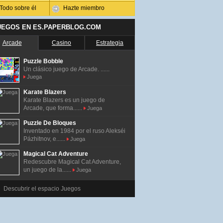
Todo sobre él
Hazte miembro
UEGOS EN ES.PAPERBLOG.COM
Arcade
Casino
Estrategia
Puzzle Bobble
Un clásico juego de Arcade. ......
Juega
Karate Blazers
Karate Blazers es un juego de
Arcade, que forma......
Juega
Puzzle De Bloques
Inventado en 1984 por el ruso Alekséi
Pázhitnov, e......
Juega
Magical Cat Adventure
Redescubre Magical Cat Adventure,
un juego de la......
Juega
Descubrir el espacio Juegos