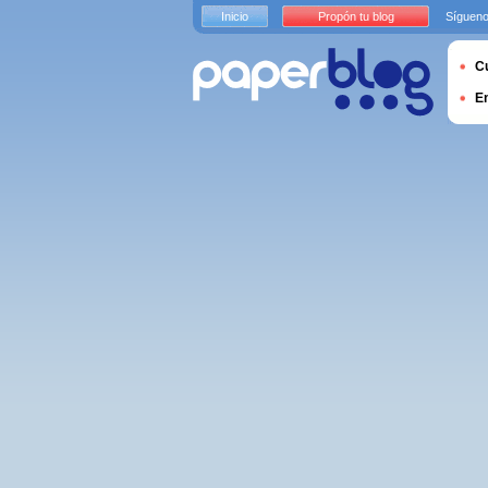
Inicio
Propón tu blog
Sígueno
Cu
E