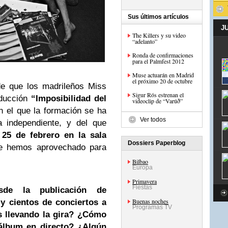
Sus últimos artículos
J
The Killers y su video
“adelanto”
Ronda de confirmaciones
para el Palmfest 2012
Muse actuarán en Madrid
el próximo 20 de octubre
e que los madrileños Miss
Sigur Rós estrenan el
oducción
“Imposibilidad del
videoclip de “Varúð”
n el que la formación se ha
Ver todos
a independiente, y del que
 25 de febrero en la sala
Dossiers Paperblog
e hemos aprovechado para
Bilbao
Europa
Primavera
Fiestas
de la publicación de
Buenas noches
y cientos de conciertos a
Programas TV
s llevando la gira? ¿Cómo
 álbum en directo? ¿Algún