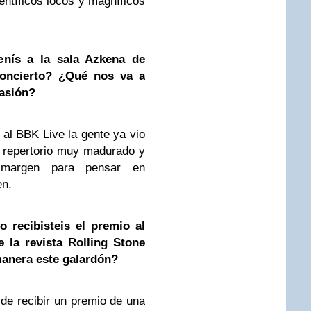
entíficos locos y magníficos
nís a la sala Azkena de
oncierto? ¿Qué nos va a
casión?
al BBK Live la gente ya vio
 repertorio muy madurado y
 margen para pensar en
en.
 recibisteis el premio al
 la revista Rolling Stone
manera este galardón?
e de recibir un premio de una