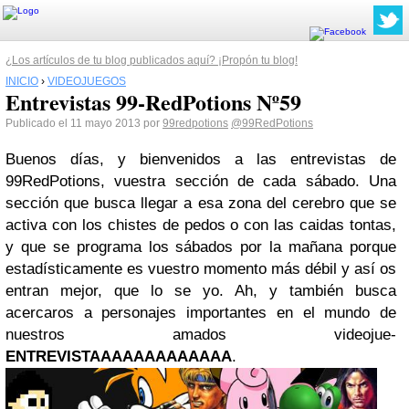
¿Los artículos de tu blog publicados aquí? ¡Propón tu blog!
INICIO
›
VIDEOJUEGOS
Entrevistas 99-RedPotions Nº59
Publicado el 11 mayo 2013 por
99redpotions
@99RedPotions
Buenos días, y bienvenidos a las entrevistas de
99RedPotions, vuestra sección de cada sábado. Una
sección que busca llegar a esa zona del cerebro que se
activa con los chistes de pedos o con las caidas tontas,
y que se programa los sábados por la mañana porque
estadísticamente es vuestro momento más débil y así os
entran mejor, que lo se yo. Ah, y también busca
acercaros a personajes importantes en el mundo de
nuestros amados videojue-
ENTREVISTAAAAAAAAAAAAA
.