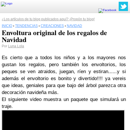
¿Los artículos de tu blog publicados aquí? ¡Propón tu blog!
INICIO
›
TENDENCIAS
›
CREACIONES
›
NAVIDAD
Envoltura original de los regalos de
Navidad
Por
Luna Lola
Es cierto que a todos los niños y a los mayores nos
gustan los regalos, pero también los envoltorios, los
peques se ven atraidos, juegan, ríen y estiran......y si
además el envoltorio es bonito y divertido!!!! ya vereis
que ideas, geniales para que bajo del árbol parezca otra
decoración navideña más.
El siguiente video muestra un paquete que simulará un
traje.