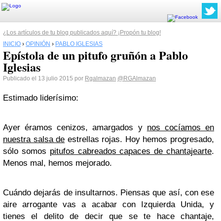
¿Los artículos de tu blog publicados aquí? ¡Propón tu blog!
INICIO
›
OPINIÓN
›
PABLO IGLESIAS
Epístola de un pitufo gruñón a Pablo
Iglesias
Publicado el 13 julio 2015 por
Rgalmazan
@RGAlmazan
Estimado liderísimo:
Ayer éramos cenizos, amargados y
nos cocíamos en
nuestra salsa de
estrellas rojas. Hoy hemos progresado,
sólo somos
pitufos cabreados capaces de chantajearte
.
Menos mal, hemos mejorado.
Cuándo dejarás de insultarnos. Piensas que así, con ese
aire arrogante vas a acabar con Izquierda Unida, y
tienes el delito de decir que se te hace chantaje,