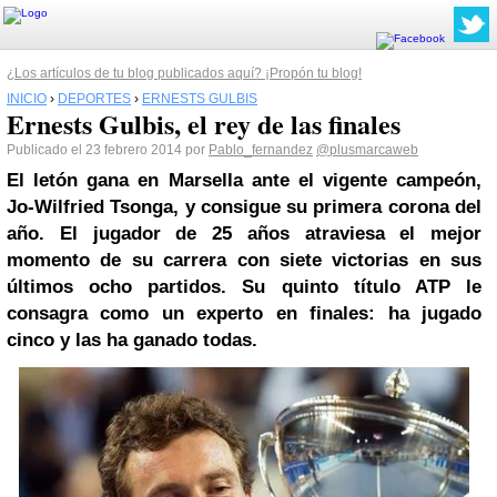
¿Los artículos de tu blog publicados aquí? ¡Propón tu blog!
INICIO
›
DEPORTES
›
ERNESTS GULBIS
Ernests Gulbis, el rey de las finales
Publicado el 23 febrero 2014 por
Pablo_fernandez
@plusmarcaweb
El letón gana en
Marsella
ante el vigente campeón,
Jo-Wilfried Tsonga, y consigue su primera corona del
año. El jugador de 25 años atraviesa el mejor
momento de su carrera con siete victorias en sus
últimos ocho partidos. Su quinto título ATP le
consagra como un experto en finales: ha jugado
cinco y las ha ganado todas.