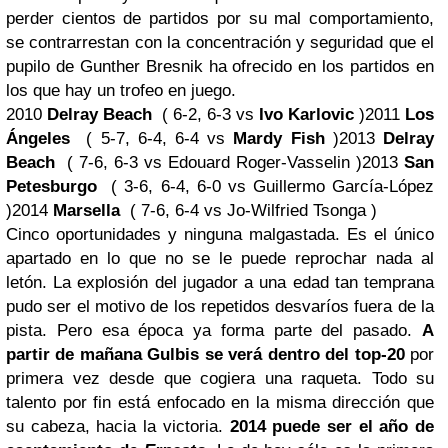
perder cientos de partidos por su mal comportamiento,
se contrarrestan con la concentración y seguridad que el
pupilo de Gunther Bresnik ha ofrecido en los partidos en
los que hay un trofeo en juego.
2010
Delray Beach
( 6-2, 6-3 vs
Ivo Karlovic
)2011
Los
Ángeles
( 5-7, 6-4, 6-4 vs
Mardy Fish
)2013
Delray
Beach
( 7-6, 6-3 vs Edouard Roger-Vasselin )2013
San
Petesburgo
( 3-6, 6-4, 6-0 vs Guillermo García-López
)2014
Marsella
( 7-6, 6-4 vs Jo-Wilfried Tsonga )
Cinco oportunidades y ninguna malgastada. Es el único
apartado en lo que no se le puede reprochar nada al
letón. La explosión del jugador a una edad tan temprana
pudo ser el motivo de los repetidos desvaríos fuera de la
pista. Pero esa época ya forma parte del pasado.
A
partir de mañana Gulbis se verá dentro del top-20
por
primera vez desde que cogiera una raqueta. Todo su
talento por fin está enfocado en la misma dirección que
su cabeza, hacia la victoria.
2014 puede ser el año de