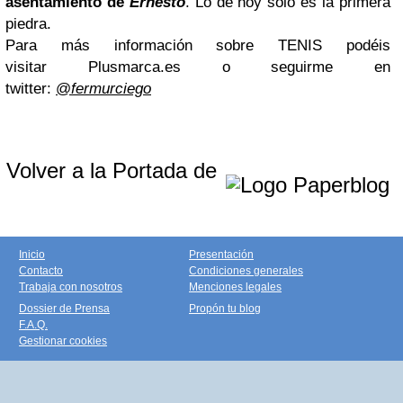
asentamiento de
Ernesto
. Lo de hoy sólo es la primera
piedra.
Para más información sobre TENIS podéis
visitar
Plusmarca.es
o seguirme en
twitter:
@
fermurciego
Volver a la Portada de
Inicio
Presentación
Contacto
Condiciones generales
Trabaja con nosotros
Menciones legales
Dossier de Prensa
Propón tu blog
F.A.Q.
Gestionar cookies