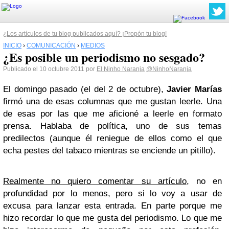
¿Los artículos de tu blog publicados aquí? ¡Propón tu blog!
INICIO
›
COMUNICACIÓN
›
MEDIOS
¿Es posible un periodismo no sesgado?
Publicado el 10 octubre 2011 por
El Ninho Naranja
@NinhoNaranja
El domingo pasado (el del 2 de octubre),
Javier Marías
firmó una de esas columnas que me gustan leerle. Una
de esas por las que me aficioné a leerle en formato
prensa. Hablaba de política, uno de sus temas
predilectos (aunque él reniegue de ellos como el que
echa pestes del tabaco mientras se enciende un pitillo).
Realmente no quiero comentar su artículo
, no en
profundidad por lo menos, pero si lo voy a usar de
excusa para lanzar esta entrada. En parte porque me
hizo recordar lo que me gusta del periodismo. Lo que me