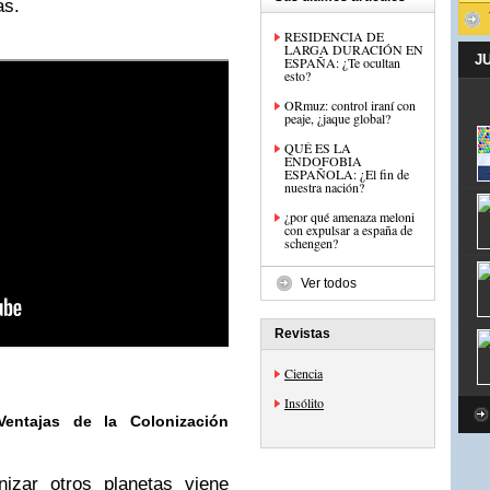
as.
RESIDENCIA DE
LARGA DURACIÓN EN
J
ESPAÑA: ¿Te ocultan
esto?
ORmuz: control iraní con
peaje, ¿jaque global?
QUÉ ES LA
ENDOFOBIA
ESPAÑOLA: ¿El fin de
nuestra nación?
¿por qué amenaza meloni
con expulsar a españa de
schengen?
Ver todos
Revistas
Ciencia
Insólito
ntajas de la Colonización
izar otros planetas viene