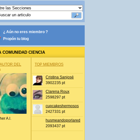
¿ Aún no eres miembro ?
Propón tu blog
A COMUNIDAD CIENCIA
 AUTOR DEL
TOP MIEMBROS
A
Cristina Sanjosé
3902235 pt
Clarena Roux
2598297 pt
cupcakeshermosos
2427331 pt
her A.l.
husmeandoporlared
2093437 pt