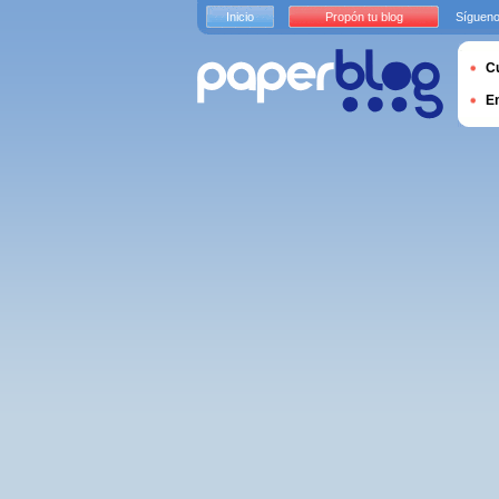
Inicio
Propón tu blog
Sígueno
Cu
E