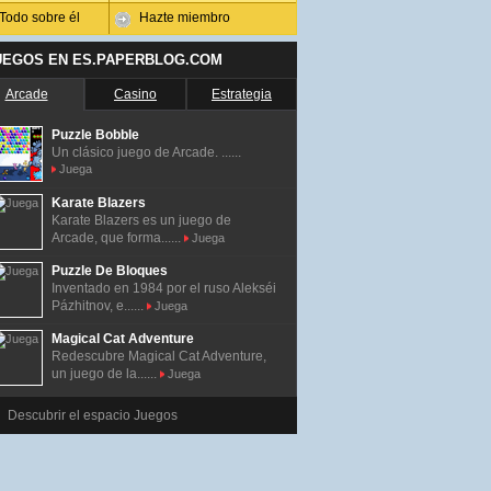
Todo sobre él
Hazte miembro
UEGOS EN ES.PAPERBLOG.COM
Arcade
Casino
Estrategia
Puzzle Bobble
Un clásico juego de Arcade. ......
Juega
Karate Blazers
Karate Blazers es un juego de
Arcade, que forma......
Juega
Puzzle De Bloques
Inventado en 1984 por el ruso Alekséi
Pázhitnov, e......
Juega
Magical Cat Adventure
Redescubre Magical Cat Adventure,
un juego de la......
Juega
Descubrir el espacio Juegos