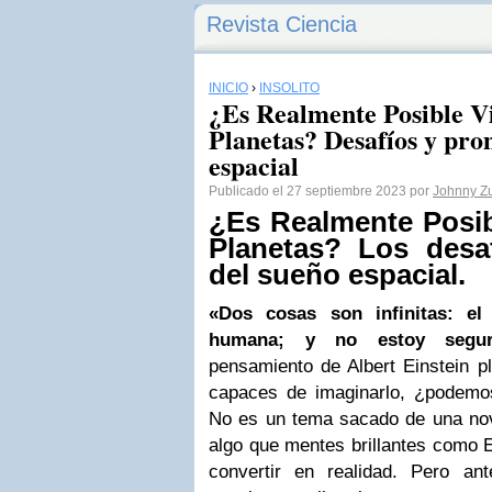
Revista Ciencia
INICIO
›
INSÓLITO
¿Es Realmente Posible Vi
Planetas? Desafíos y pro
espacial
Publicado el 27 septiembre 2023 por
Johnny Zu
¿Es Realmente Posib
Planetas? Los desa
del sueño espacial.
«Dos cosas son infinitas: el
humana; y no estoy segur
pensamiento de Albert Einstein p
capaces de imaginarlo, ¿podemos
No es un tema sacado de una nove
algo que mentes brillantes como 
convertir en realidad. Pero an