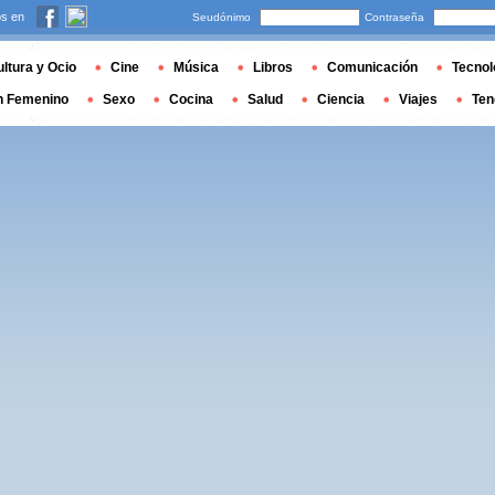
s en
Seudónimo
Contraseña
ltura y Ocio
Cine
Música
Libros
Comunicación
Tecnol
n Femenino
Sexo
Cocina
Salud
Ciencia
Viajes
Ten