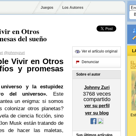
Juegos
Los Autores
vir en Otros
mesas del sueño
L
Ver el artículo original
ri
@johnnyzuri
le Vivir en Otros
Denunciar
EL
fíos y promesas
DÍ
Sobre el autor
 universo y la estupidez
Johnny Zuri
3768
veces
o del universo».
Este
compartido
lantea un enigma: si somos
ver su perfil
 colonizar otros planetas?
ver su blog
la de ciencia ficción, sino
Est
Elon Musk están tratando de
tes de hacer las maletas,
Sus últimos artículos