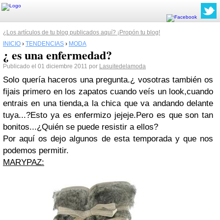
¿Los artículos de tu blog publicados aquí? ¡Propón tu blog!
INICIO
›
TENDENCIAS
›
MODA
¿ es una enfermedad?
Publicado el 01 diciembre 2011 por
Lasuitedelamoda
Solo quería haceros una pregunta.¿ vosotras también os
fijais primero en los zapatos cuando veís un look,cuando
entrais en una tienda,a la chica que va andando delante
tuya...?Esto ya es enfermizo jejeje.Pero es que son tan
bonitos...¿Quién se puede resistir a ellos?
Por aquí os dejo algunos de esta temporada y que nos
podemos permitir.
MARYPAZ: